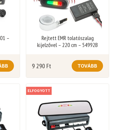
001 –
Rejtett EMR tolatószalag
kijelzővel – 220 cm – 54992B
9 290
Ft
ÁBB
TOVÁBB
ELFOGYOTT