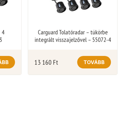
 4
Carguard Tolatóradar – tükörbe
3
integrált visszajelzővel – 55072-4
13 160
Ft
ÁBB
TOVÁBB