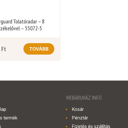
rguard Tolatóradar – 8
rzékelővel – 55072-5
0
Ft
TOVÁBB
WEBÁRUHÁZ INFÓ
lap
Kosár
s termék
Pénztár
k
Fizetés és szállítás