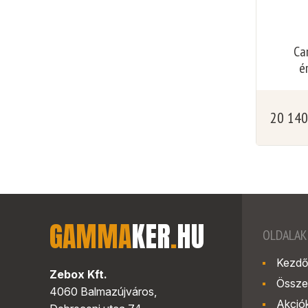
Ca
é
20 14
GAMMA
KER
.
HU
OLDALAK
Kezdő
Zebox Kft.
Össze
4060 Balmazújváros,
Akció