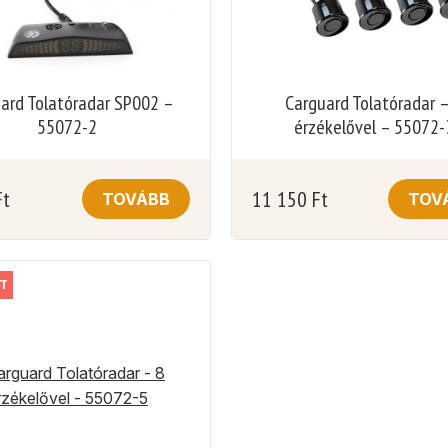
ard Tolatóradar SP002 –
Carguard Tolatóradar –
55072-2
érzékelővel – 55072-
Ft
11 150
Ft
TOVÁBB
TOV
T