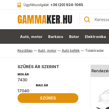
Ügyfélszolgálat:
+36 (20) 924-1065
GAMMA
KER
.
HU
Autó, motor
Barkács
Bútor
Elektronika
Kezdőlap
—
Autó, motor
—
Autó kellék
—
Tolatóradar
SZŰRÉS ÁR SZERINT
MIN ÁR
MAX ÁR
SZŰRÉS