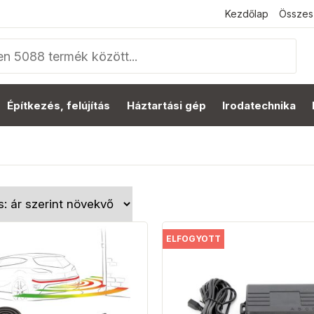
Kezdőlap
Összes
Építkezés, felújítás
Háztartási gép
Irodatechnika
ELFOGYOTT