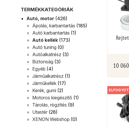
TERMÉKKATEGÓRIÁK
Autó, motor
(426)
Ápolás, karbantartás
(185)
Autó karbantartás
(1)
Rejtet
Autó kellék
(173)
Autó tuning
(0)
Autóalkatrész
(3)
Biztonság
(3)
10 06
Egyéb
(4)
Járműalkatrész
(1)
Járműkellék
(17)
Kerék, gumi
(2)
ELFOGYOT
Motoros kiegészítő
(1)
Tárolás, rögzítés
(9)
Utastér
(28)
XENON Webshop
(0)