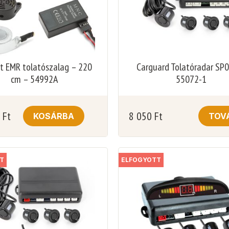
t EMR tolatószalag – 220
Carguard Tolatóradar SP
cm – 54992A
55072-1
0
Ft
8 050
Ft
KOSÁRBA
TOV
T
ELFOGYOTT