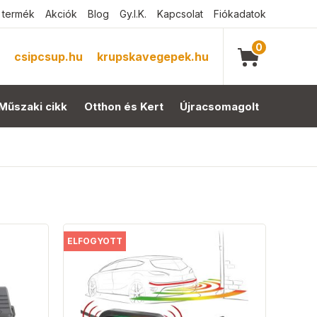
 termék
Akciók
Blog
Gy.I.K.
Kapcsolat
Fiókadatok
0
csipcsup.hu
krupskavegepek.hu
Műszaki cikk
Otthon és Kert
Újracsomagolt
ELFOGYOTT