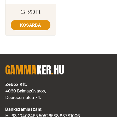
12 390
Ft
KOSÁRBA
GAMMA
KER
.
HU
Zebox Kft.
4060 Balmazújváros,
Debreceni utca 74.
Bankszámlaszám:
HU63 10402465 50526588 83781006