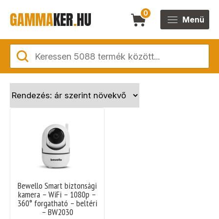
GAMMA
KER
.
HU
0
Menü
Bewello Smart biztonsági
kamera – WiFi – 1080p –
360° forgatható – beltéri
– BW2030