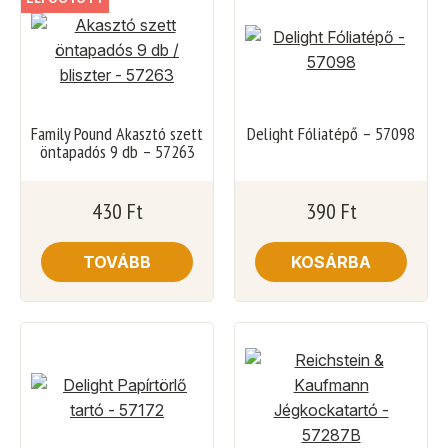
Family Pound Akasztó szett
Delight Fóliatépő – 57098
öntapadós 9 db – 57263
430
Ft
390
Ft
TOVÁBB
KOSÁRBA