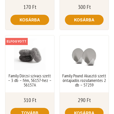
170
Ft
300
Ft
KOSÁRBA
KOSÁRBA
ELFOGYOTT
Family Dörzsi szivacs szett
Family Pound Akasztó szett
– 3 db – fém, 56157-hez –
öntapadós rozsdamentes 2
56157A
db – 57259
310
Ft
290
Ft
TOVÁBB
KOSÁRBA