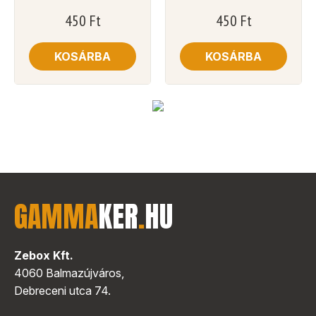
450
Ft
450
Ft
KOSÁRBA
KOSÁRBA
GAMMA
KER
.
HU
Zebox Kft.
4060 Balmazújváros,
Debreceni utca 74.