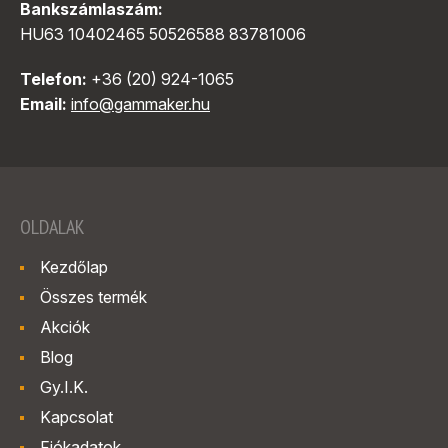
Bankszámlaszám:
HU63 10402465 50526588 83781006
Telefon:
+36 (20) 924-1065
Email:
info@gammaker.hu
OLDALAK
Kezdőlap
Összes termék
Akciók
Blog
Gy.I.K.
Kapcsolat
Fiókadatok