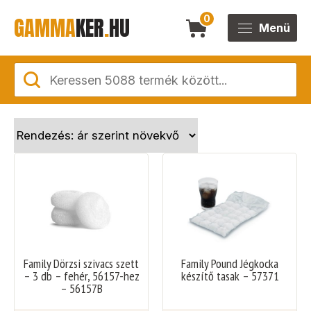
GAMMA
KER
.
HU
0
Menü
Family Dörzsi szivacs szett
Family Pound Jégkocka
– 3 db – fehér, 56157-hez
készítő tasak – 57371
– 56157B