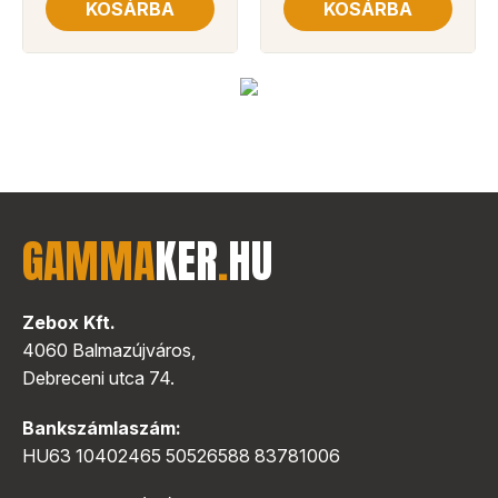
KOSÁRBA
KOSÁRBA
GAMMA
KER
.
HU
Zebox Kft.
4060 Balmazújváros,
Debreceni utca 74.
Bankszámlaszám:
HU63 10402465 50526588 83781006