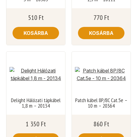
510
Ft
770
Ft
KOSÁRBA
KOSÁRBA
Delight Hálózati tápkábel
Patch kábel 8P/8C Cat.5e –
1,8 m – 20134
10 m – 20364
1 350
Ft
860
Ft