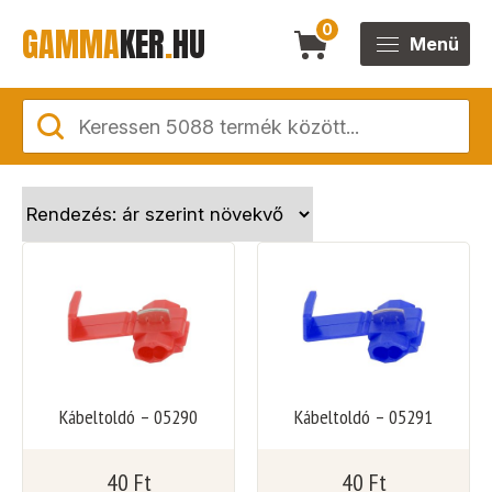
GAMMA
KER
.
HU
0
Menü
Kábeltoldó – 05290
Kábeltoldó – 05291
40
Ft
40
Ft