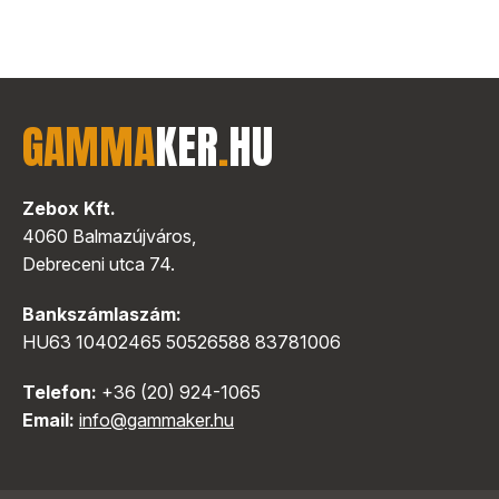
GAMMA
KER
.
HU
Zebox Kft.
4060 Balmazújváros,
Debreceni utca 74.
Bankszámlaszám:
HU63 10402465 50526588 83781006
Telefon:
+36 (20) 924-1065
Email:
info@gammaker.hu