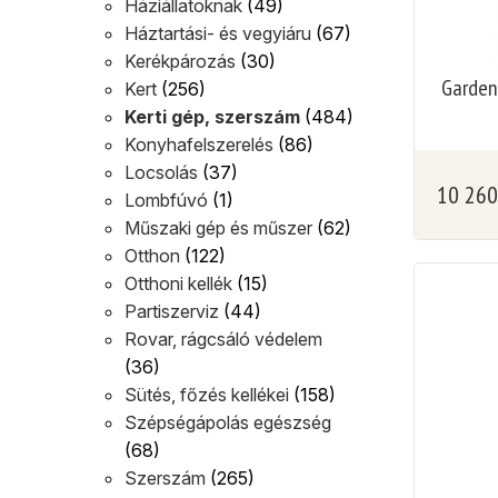
Háziállatoknak
(49)
Háztartási- és vegyiáru
(67)
Kerékpározás
(30)
Gardena
Kert
(256)
Kerti gép, szerszám
(484)
Konyhafelszerelés
(86)
Locsolás
(37)
10 26
Lombfúvó
(1)
Műszaki gép és műszer
(62)
Otthon
(122)
Otthoni kellék
(15)
Partiszerviz
(44)
Rovar, rágcsáló védelem
(36)
Sütés, főzés kellékei
(158)
Szépségápolás egészség
(68)
Szerszám
(265)