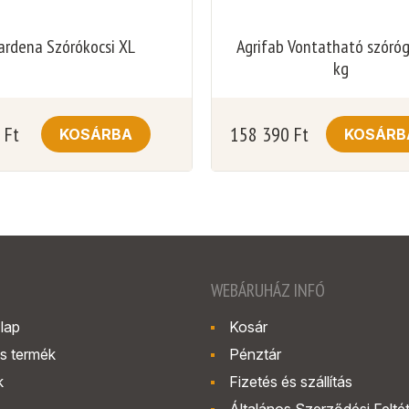
ardena Szórókocsi XL
Agrifab Vontatható szóró
kg
0
Ft
158 390
Ft
KOSÁRBA
KOSÁRB
WEBÁRUHÁZ INFÓ
lap
Kosár
s termék
Pénztár
k
Fizetés és szállítás