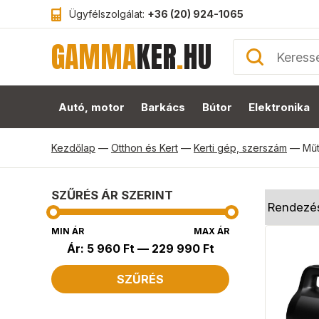
Ügyfélszolgálat:
+36 (20) 924-1065
GAMMA
KER
.
HU
Autó, motor
Barkács
Bútor
Elektronika
Kezdőlap
—
Otthon és Kert
—
Kerti gép, szerszám
—
Mű
SZŰRÉS ÁR SZERINT
MIN ÁR
MAX ÁR
Ár:
5 960 Ft
—
229 990 Ft
SZŰRÉS