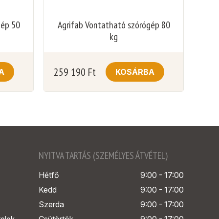
gép 50
Agrifab Vontatható szórógép 80
kg
259 190
Ft
A
KOSÁRBA
NYITVA TARTÁS (SZEMÉLYES ÁTVÉTEL)
Hétfő
9:00 - 17:00
Kedd
9:00 - 17:00
Szerda
9:00 - 17:00