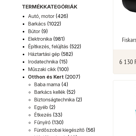
TERMÉKKATEGÓRIÁK
Autó, motor
(426)
Barkács
(1022)
Bútor
(9)
Elektronika
(981)
Fiskar
Építkezés, felújítás
(522)
Háztartási gép
(582)
6 130
Irodatechnika
(15)
Műszaki cikk
(100)
Otthon és Kert
(2007)
Baba mama
(4)
Barkács kellék
(52)
Biztonságtechnika
(2)
Egyéb
(2)
Étkezés
(33)
Fűnyíró
(130)
Fürdőszobai kiegészítő
(56)