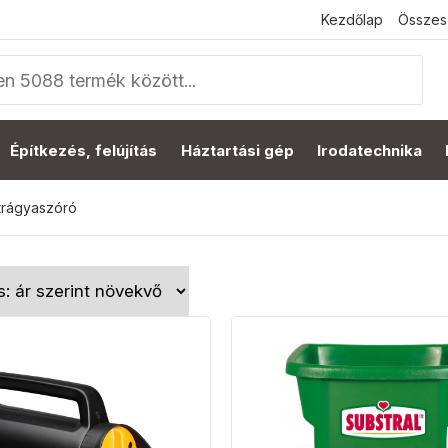
Kezdőlap
Összes
Építkezés, felújítás
Háztartási gép
Irodatechnika
trágyaszóró