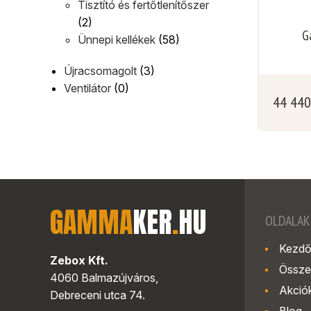
Tisztító és fertőtlenítőszer
(2)
G
Ünnepi kellékek
(58)
Újracsomagolt
(3)
Ventilátor
(0)
44 44
GAMMA
KER
.
HU
OLDALAK
Kezdő
Zebox Kft.
Össze
4060 Balmazújváros,
Akció
Debreceni utca 74.