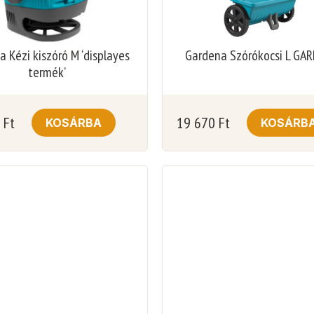
 Kézi kiszóró M ‘displayes
Gardena Szórókocsi L GA
termék’
0
Ft
19 670
Ft
KOSÁRBA
KOSÁRB