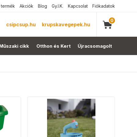
 termék
Akciók
Blog
Gy.I.K.
Kapcsolat
Fiókadatok
0
csipcsup.hu
krupskavegepek.hu
Műszaki cikk
Otthon és Kert
Újracsomagolt