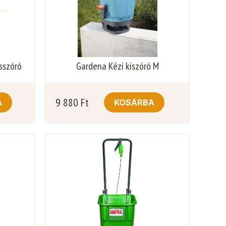
isszóró
Gardena Kézi kiszóró M
9 880
Ft
A
KOSÁRBA