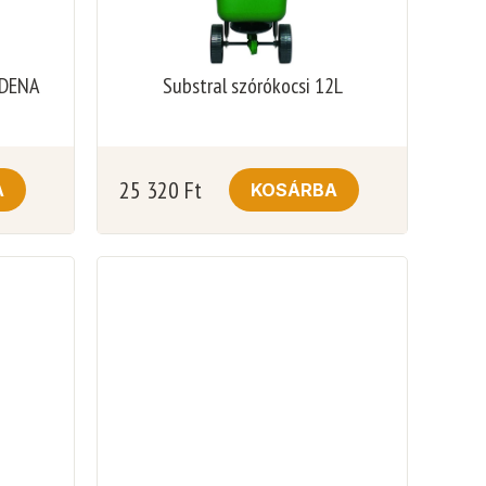
RDENA
Substral szórókocsi 12L
25 320
Ft
A
KOSÁRBA