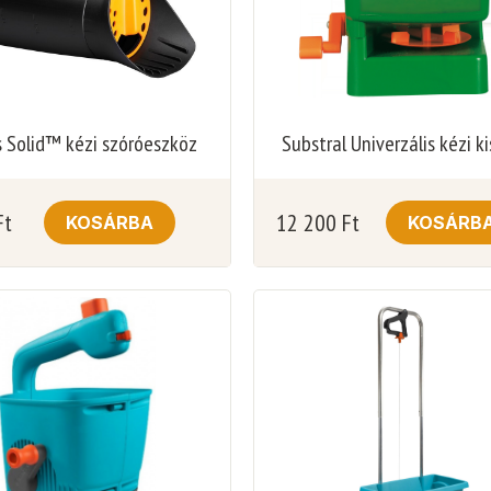
s Solid™ kézi szóróeszköz
Substral Univerzális kézi k
Ft
12 200
Ft
KOSÁRBA
KOSÁRB