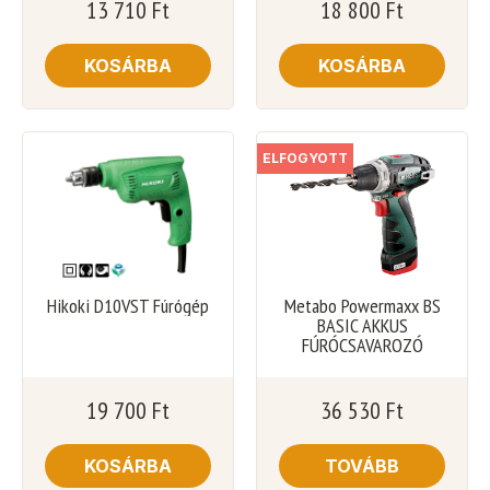
13 710
Ft
18 800
Ft
KOSÁRBA
KOSÁRBA
ELFOGYOTT
Hikoki D10VST Fúrógép
Metabo Powermaxx BS
BASIC AKKUS
FÚRÓCSAVAROZÓ
19 700
Ft
36 530
Ft
KOSÁRBA
TOVÁBB