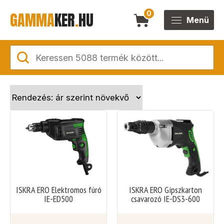
GAMMA
KER
.
HU
0
Menü
ISKRA ERO Elektromos fúró
ISKRA ERO Gipszkarton
IE-ED500
csavarozó IE-DS3-600