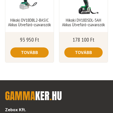
Hikoki DV18DBL2-BASIC
Hikoki DV18DSDL-5AH
Akkus Ütvefúró-csavarozók
Akkus Ütvefúró-csavarozók
93 950
Ft
178 100
Ft
TOVÁBB
TOVÁBB
GAMMA
KER
.
HU
Zebox Kft.