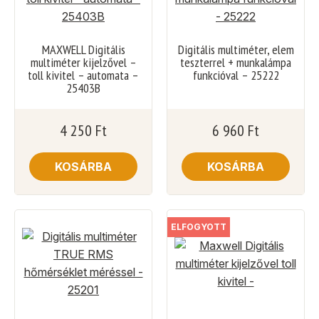
MAXWELL Digitális
Digitális multiméter, elem
multiméter kijelzővel –
teszterrel + munkalámpa
toll kivitel – automata –
funkcióval – 25222
25403B
4 250
Ft
6 960
Ft
KOSÁRBA
KOSÁRBA
ELFOGYOTT