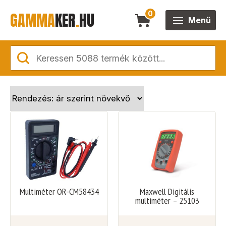
GAMMA
KER
.
HU
0
Menü
Multiméter OR-CM58434
Maxwell Digitális
multiméter – 25103