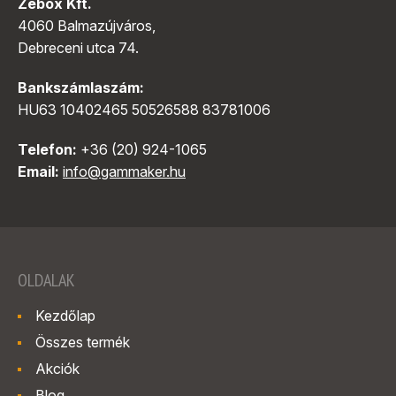
Zebox Kft.
4060 Balmazújváros,
Debreceni utca 74.
Bankszámlaszám:
HU63 10402465 50526588 83781006
Telefon:
+36 (20) 924-1065
Email:
info@gammaker.hu
OLDALAK
Kezdőlap
Összes termék
Akciók
Blog