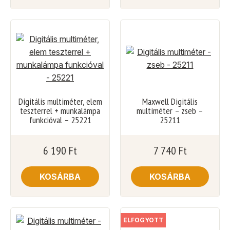
Digitális multiméter, elem
Maxwell Digitális
teszterrel + munkalámpa
multiméter – zseb –
funkcióval – 25221
25211
6 190
Ft
7 740
Ft
KOSÁRBA
KOSÁRBA
ELFOGYOTT