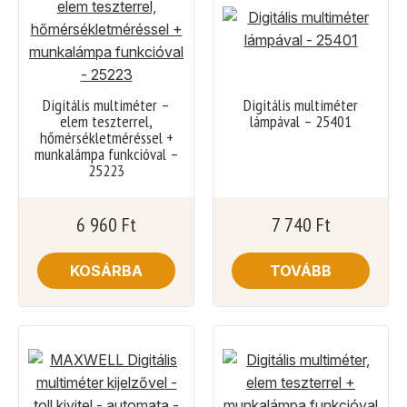
Digitális multiméter –
Digitális multiméter
elem teszterrel,
lámpával – 25401
hőmérsékletméréssel +
munkalámpa funkcióval –
25223
6 960
Ft
7 740
Ft
KOSÁRBA
TOVÁBB