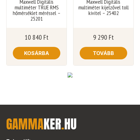
Maxwell Digitális
Maxwell Digitális
multiméter TRUE RMS
multiméter kijelzővel toll
hőmérséklet méréssel –
kivitel – 25402
25201
10 840
Ft
9 290
Ft
KOSÁRBA
TOVÁBB
GAMMA
KER
.
HU