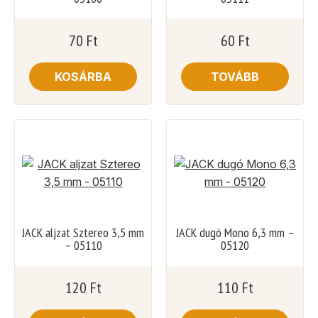
70
Ft
60
Ft
KOSÁRBA
TOVÁBB
JACK aljzat Sztereo 3,5 mm
JACK dugó Mono 6,3 mm –
– 05110
05120
120
Ft
110
Ft