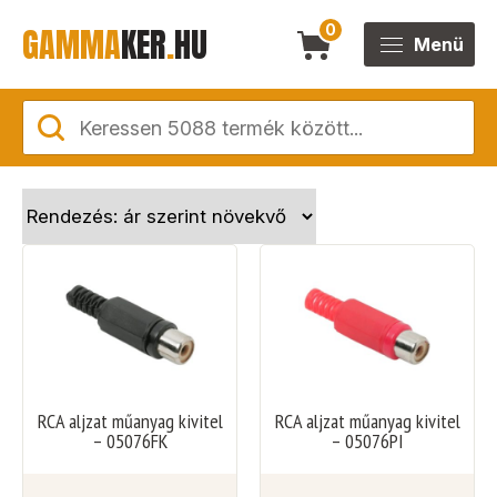
GAMMA
KER
.
HU
0
Menü
RCA aljzat műanyag kivitel
RCA aljzat műanyag kivitel
– 05076FK
– 05076PI