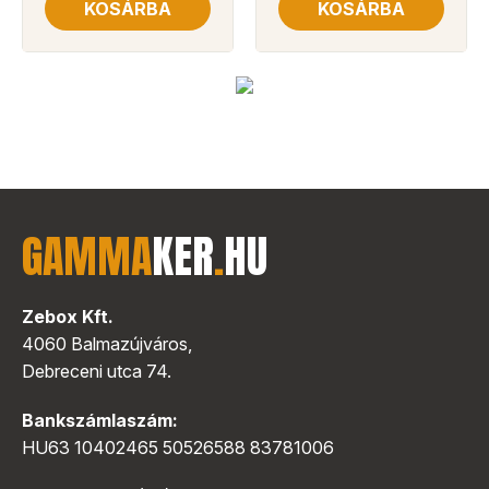
KOSÁRBA
KOSÁRBA
GAMMA
KER
.
HU
Zebox Kft.
4060 Balmazújváros,
Debreceni utca 74.
Bankszámlaszám:
HU63 10402465 50526588 83781006