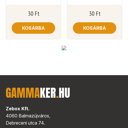
30
Ft
30
Ft
KOSÁRBA
KOSÁRBA
GAMMA
KER
.
HU
Zebox Kft.
4060 Balmazújváros,
Debreceni utca 74.