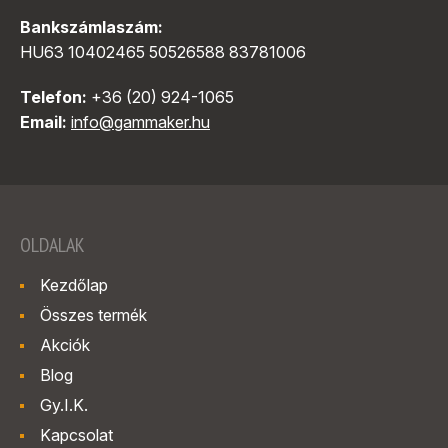
Bankszámlaszám:
HU63 10402465 50526588 83781006
Telefon:
+36 (20) 924-1065
Email:
info@gammaker.hu
OLDALAK
Kezdőlap
Összes termék
Akciók
Blog
Gy.I.K.
Kapcsolat