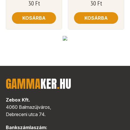
30
Ft
30
Ft
KOSÁRBA
KOSÁRBA
GAMMA
KER
.
HU
Zebox Kft.
4060 Balmazújváros,
Debreceni utca 74.
Bankszámlaszám: