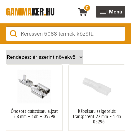
GAMMA
KER
.
HU
0
Menü
Ónozott csúszósaru aljzat
Kábelsaru szigetelés
2,8 mm – 1db – 05298
transparent 22 mm – 1 db
– 05296