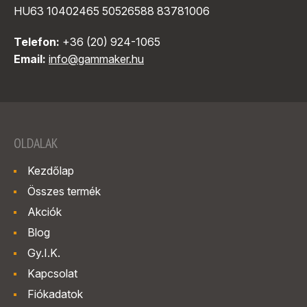
HU63 10402465 50526588 83781006
Telefon:
+36 (20) 924-1065
Email:
info@gammaker.hu
OLDALAK
Kezdőlap
Összes termék
Akciók
Blog
Gy.I.K.
Kapcsolat
Fiókadatok