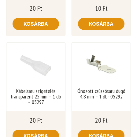
20
Ft
10
Ft
KOSÁRBA
KOSÁRBA
Kábelsaru szigetelés
Ónozott csúszósaru dugó
transparent 25 mm – 1 db
4,8 mm – 1 db- 05292
– 05297
20
Ft
20
Ft
KOSÁRBA
KOSÁRBA