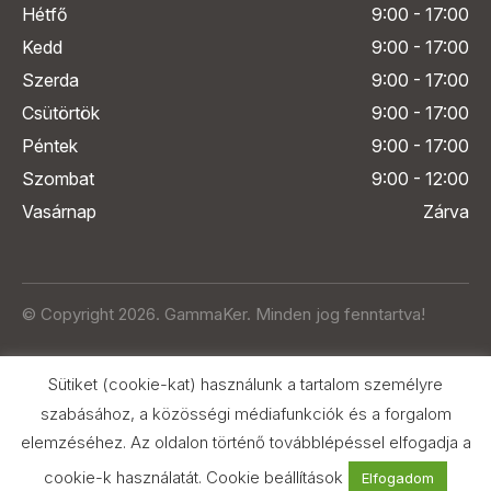
Hétfő
9:00 - 17:00
Kedd
9:00 - 17:00
Szerda
9:00 - 17:00
Csütörtök
9:00 - 17:00
Péntek
9:00 - 17:00
Szombat
9:00 - 12:00
Vasárnap
Zárva
© Copyright 2026. GammaKer. Minden jog fenntartva!
Sütiket (cookie-kat) használunk a tartalom személyre
szabásához, a közösségi médiafunkciók és a forgalom
elemzéséhez. Az oldalon történő továbblépéssel elfogadja a
Árak és paraméterek összehasonlítása
az Árukeresőn
cookie-k használatát.
Cookie beállítások
Elfogadom