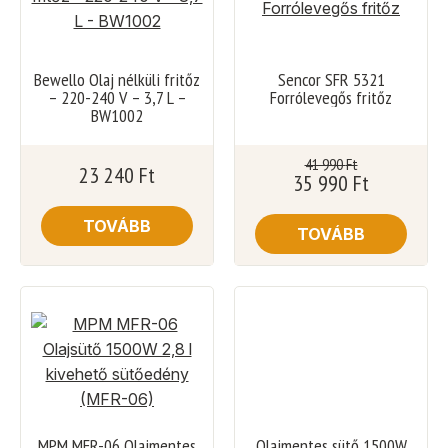
Bewello Olaj nélküli fritőz
Sencor SFR 5321
– 220-240 V – 3,7 L –
Forrólevegős fritőz
BW1002
41 990
Ft
23 240
Ft
35 990
Ft
TOVÁBB
TOVÁBB
MPM MFR-06 Olajmentes
Olajmentes sütő 1500W