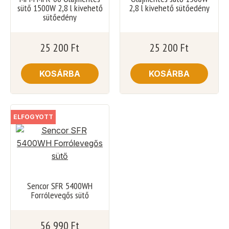
sütő 1500W 2,8 l kivehető
2,8 l kivehető sütőedény
sütőedény
25 200
Ft
25 200
Ft
KOSÁRBA
KOSÁRBA
ELFOGYOTT
Sencor SFR 5400WH
Forrólevegős sütő
56 990
Ft