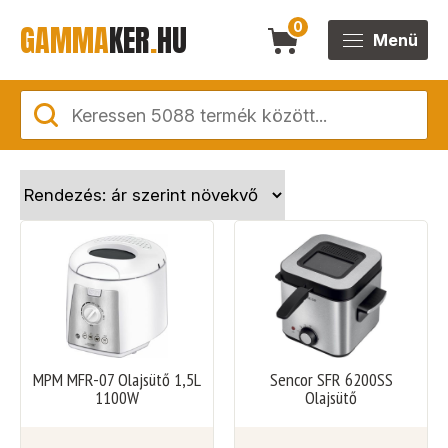
GAMMA
KER
.
HU
0
Menü
MPM MFR-07 Olajsütő 1,5L
Sencor SFR 6200SS
1100W
Olajsütő