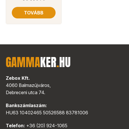
TOVÁBB
GAMMA
KER
.
HU
Zebox Kft.
4060 Balmazújváros,
Debreceni utca 74.
Bankszámlaszám:
HU63 10402465 50526588 83781006
Telefon:
+36 (20) 924-1065