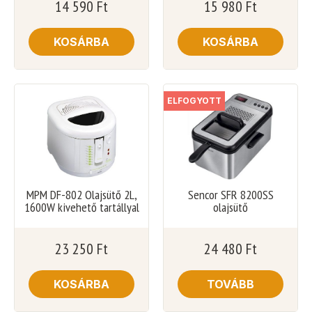
14 590
Ft
15 980
Ft
KOSÁRBA
KOSÁRBA
ELFOGYOTT
MPM DF-802 Olajsütő 2L,
Sencor SFR 8200SS
1600W kivehető tartállyal
olajsütő
23 250
Ft
24 480
Ft
KOSÁRBA
TOVÁBB