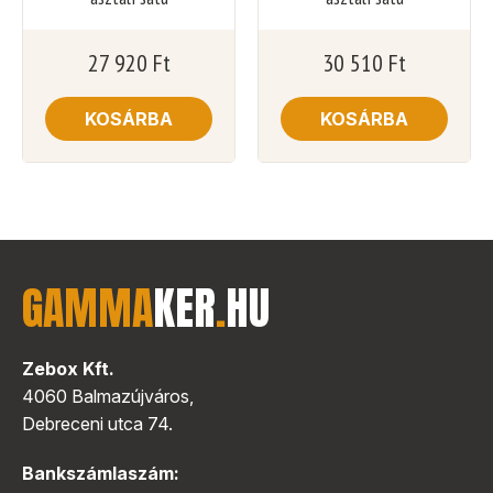
27 920
Ft
30 510
Ft
KOSÁRBA
KOSÁRBA
GAMMA
KER
.
HU
Zebox Kft.
4060 Balmazújváros,
Debreceni utca 74.
Bankszámlaszám: