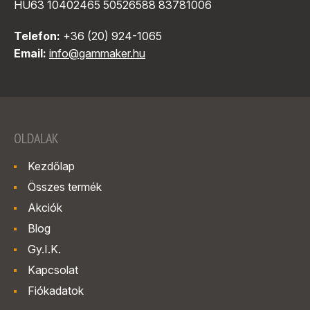
HU63 10402465 50526588 83781006
Telefon:
+36 (20) 924-1065
Email:
info@gammaker.hu
OLDALAK
Kezdőlap
Összes termék
Akciók
Blog
Gy.I.K.
Kapcsolat
Fiókadatok