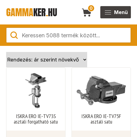
GAMMA
KER
.
HU
0
Menü
ISKRA ERO IE-TV73S
ISKRA ERO IE-TV75F
asztali forgatható satu
asztali satu