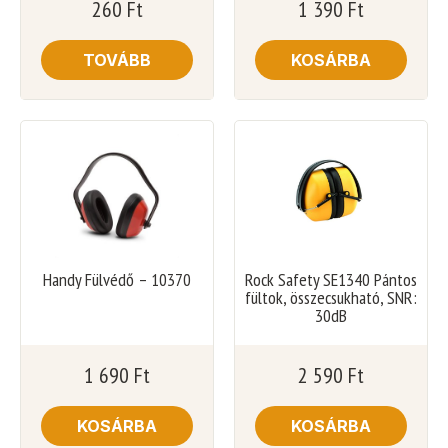
260
Ft
1 390
Ft
TOVÁBB
KOSÁRBA
Handy Fülvédő – 10370
Rock Safety SE1340 Pántos
fültok, összecsukható, SNR:
30dB
1 690
Ft
2 590
Ft
KOSÁRBA
KOSÁRBA