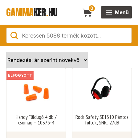
GAMMA
KER
.
HU
0
Menü
ELFOGYOTT
Handy Füldugó 4 db /
Rock Safety SE1310 Pántos
csomag – 10375-4
fültok, SNR: 27dB