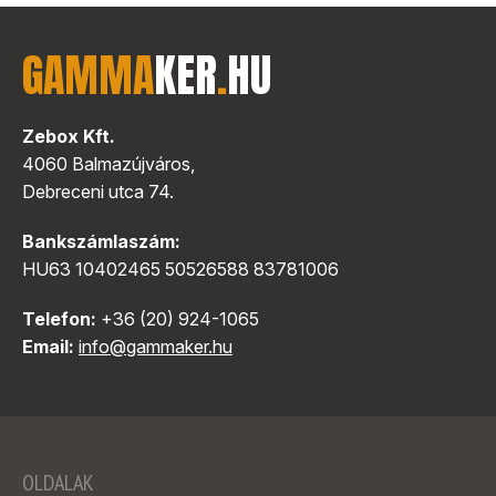
GAMMA
KER
.
HU
Zebox Kft.
4060 Balmazújváros,
Debreceni utca 74.
Bankszámlaszám:
HU63 10402465 50526588 83781006
Telefon:
+36 (20) 924-1065
Email:
info@gammaker.hu
OLDALAK