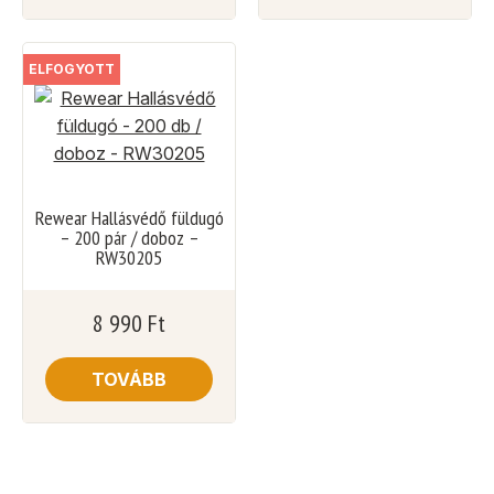
ELFOGYOTT
Rewear Hallásvédő füldugó
– 200 pár / doboz –
RW30205
8 990
Ft
TOVÁBB