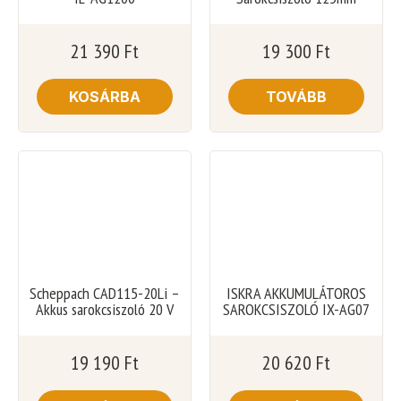
21 390
Ft
19 300
Ft
KOSÁRBA
TOVÁBB
Scheppach CAD115-20Li –
ISKRA AKKUMULÁTOROS
Akkus sarokcsiszoló 20 V
SAROKCSISZOLÓ IX-AG07
19 190
Ft
20 620
Ft