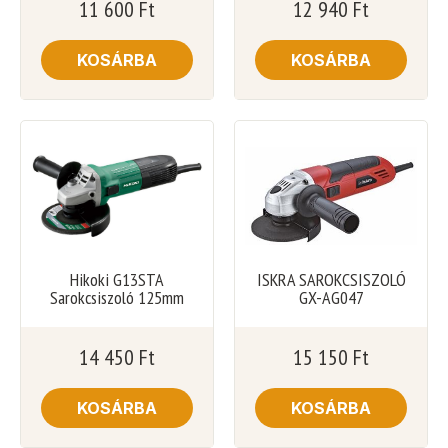
11 600
Ft
12 940
Ft
KOSÁRBA
KOSÁRBA
Hikoki G13STA
ISKRA SAROKCSISZOLÓ
Sarokcsiszoló 125mm
GX-AG047
14 450
Ft
15 150
Ft
KOSÁRBA
KOSÁRBA