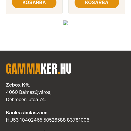
KOSÁRBA
KOSÁRBA
GAMMA
KER
.
HU
Zebox Kft.
4060 Balmazújváros,
Debreceni utca 74.
Bankszámlaszám:
HU63 10402465 50526588 83781006