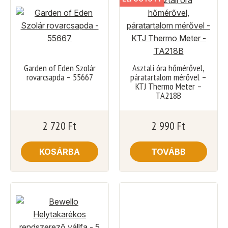
Garden of Eden Szolár
Asztali óra hőmérővel,
rovarcsapda – 55667
páratartalom mérővel –
KTJ Thermo Meter –
TA218B
2 720
Ft
2 990
Ft
KOSÁRBA
TOVÁBB