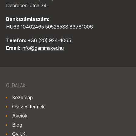
Debreceni utca 74.
Bankszámlaszám:
HU63 10402465 50526588 83781006
Telefon:
+36 (20) 924-1065
Email:
info@gammaker.hu
OLDALAK
Kezdőlap
Összes termék
Akciók
Blog
Gy.I.K.