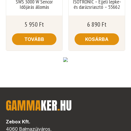
SWS 3000 W Sencor
ISOTRONIC – Éjjeli lepke-
Időjárás állomás
és darázsriasztó – 55662
5 950
Ft
6 890
Ft
TOVÁBB
KOSÁRBA
GAMMA
KER
.
HU
Zebox Kft.
4060 Balmazújváros,