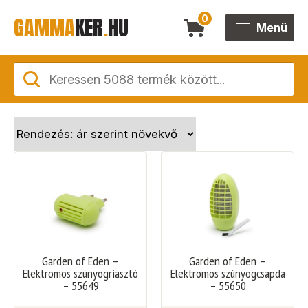
GAMMA
KER
.
HU
0
Menü
Garden of Eden –
Garden of Eden –
Elektromos szúnyogriasztó
Elektromos szúnyogcsapda
– 55649
– 55650