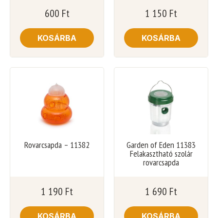
600
Ft
1 150
Ft
KOSÁRBA
KOSÁRBA
Rovarcsapda – 11382
Garden of Eden 11383
Felakasztható szolár
rovarcsapda
1 190
Ft
1 690
Ft
KOSÁRBA
KOSÁRBA