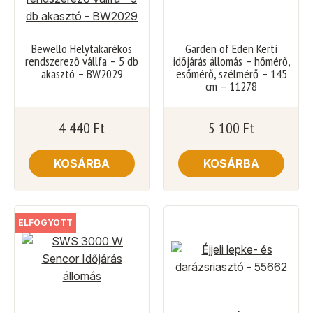
Bewello Helytakarékos
Garden of Eden Kerti
rendszerező vállfa – 5 db
időjárás állomás – hőmérő,
akasztó – BW2029
esőmérő, szélmérő – 145
cm – 11278
4 440
Ft
5 100
Ft
KOSÁRBA
KOSÁRBA
ELFOGYOTT