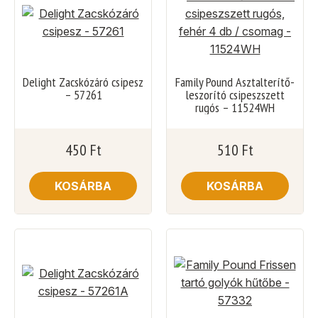
Delight Zacskózáró csipesz
Family Pound Asztalterítő-
– 57261
leszorító csipeszszett
rugós – 11524WH
450
Ft
510
Ft
KOSÁRBA
KOSÁRBA