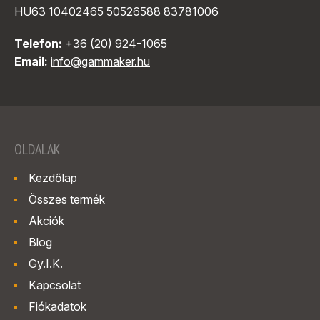
HU63 10402465 50526588 83781006
Telefon:
+36 (20) 924-1065
Email:
info@gammaker.hu
OLDALAK
Kezdőlap
Összes termék
Akciók
Blog
Gy.I.K.
Kapcsolat
Fiókadatok