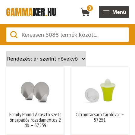
GAMMA
KER
.
HU
0
Menü
Family Pound Akasztó szett
Citromfacsaró tárolóval –
öntapadós rozsdamentes 2
57251
db – 57259