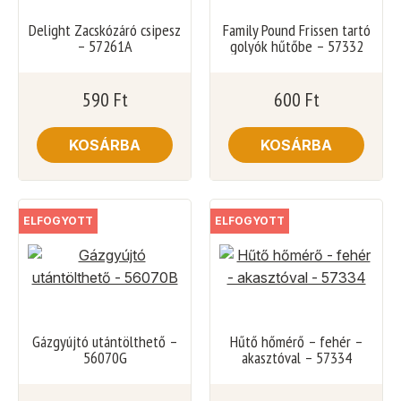
Delight Zacskózáró csipesz
Family Pound Frissen tartó
– 57261A
golyók hűtőbe – 57332
590
Ft
600
Ft
KOSÁRBA
KOSÁRBA
ELFOGYOTT
ELFOGYOTT
Gázgyújtó utántölthető –
Hűtő hőmérő – fehér –
56070G
akasztóval – 57334