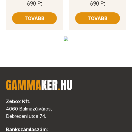
690
Ft
690
Ft
TOVÁBB
TOVÁBB
GAMMA
KER
.
HU
Zebox Kft.
4060 Balmazújváros,
Debreceni utca 74.
Bankszámlaszám: