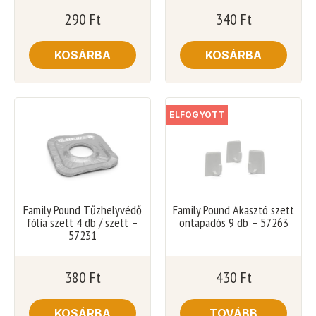
290
Ft
340
Ft
KOSÁRBA
KOSÁRBA
ELFOGYOTT
Family Pound Tűzhelyvédő
Family Pound Akasztó szett
fólia szett 4 db / szett –
öntapadós 9 db – 57263
57231
380
Ft
430
Ft
KOSÁRBA
TOVÁBB