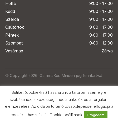
Hétfő
9:00 - 17:00
Kedd
9:00 - 17:00
Szerda
9:00 - 17:00
Csütörtök
9:00 - 17:00
Péntek
9:00 - 17:00
Szombat
9:00 - 12:00
Vasárnap
Zárva
© Copyright 2026. GammaKer. Minden jog fenntartva!
Sütiket (cookie-kat) használunk a tartalom személyre
szabásához, a közösségi médiafunkciók és a forgalom
elemzéséhez. Az oldalon történő továbblépéssel elfogadja a
Árak és paraméterek összehasonlítása
az Árukeresőn
cookie-k használatát.
Cookie beállítások
Elfogadom