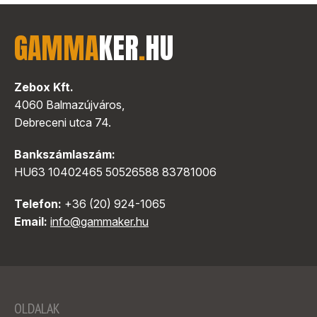
GAMMA
KER
.
HU
Zebox Kft.
4060 Balmazújváros,
Debreceni utca 74.
Bankszámlaszám:
HU63 10402465 50526588 83781006
Telefon:
+36 (20) 924-1065
Email:
info@gammaker.hu
OLDALAK