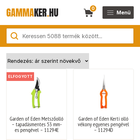
GAMMA
KER
.
HU
0
Menü
ELFOGYOTT
Garden of Eden Metszőolló
Garden of Eden Kerti olló
– tapadásmentes 53 mm-
vékony egyenes pengével
es pengével – 11294E
– 11294D