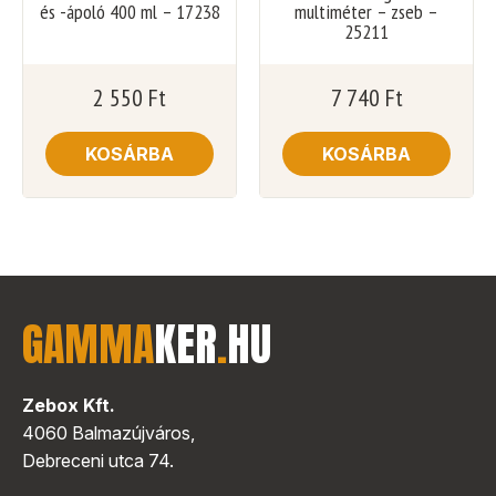
és -ápoló 400 ml – 17238
multiméter – zseb –
25211
2 550
Ft
7 740
Ft
KOSÁRBA
KOSÁRBA
GAMMA
KER
.
HU
Zebox Kft.
4060 Balmazújváros,
Debreceni utca 74.