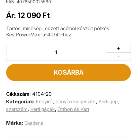
EAN: 4078500025560
Ár:
12 090
Ft
Tartós, minőségi, edzett acélból készült pótkés
Kés PowerMax Li-40/41-hez
+
-
KOSÁRBA
Cikkszám:
4104-20
Kategóriák:
Fűnyíró
,
Fűnyíró kiegészítő
,
Kerti gép,
szerszám
,
Kerti gépek
,
Otthon és Kert
Márka:
Gardena