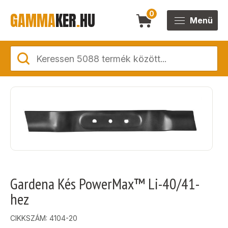
GAMMA
KER
.
HU
0
Menü
Gardena Kés PowerMax™ Li-40/41-
hez
CIKKSZÁM:
4104-20