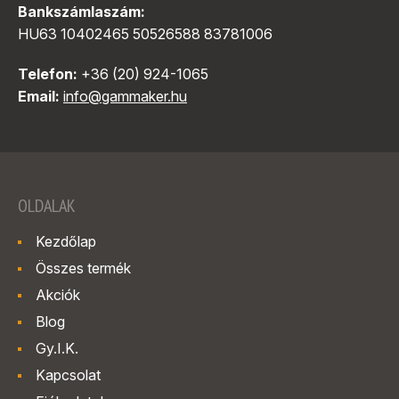
Bankszámlaszám:
HU63 10402465 50526588 83781006
Telefon:
+36 (20) 924-1065
Email:
info@gammaker.hu
OLDALAK
Kezdőlap
Összes termék
Akciók
Blog
Gy.I.K.
Kapcsolat