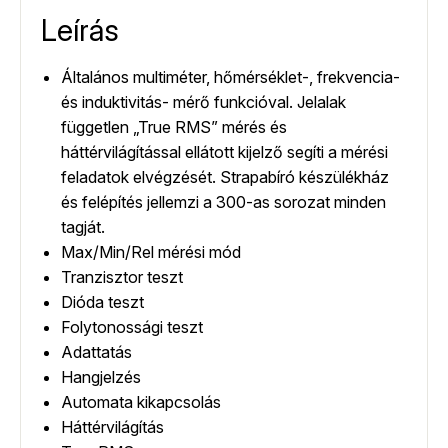
Leírás
Általános multiméter, hőmérséklet-, frekvencia-
és induktivitás- mérő funkcióval. Jelalak
független „True RMS” mérés és
háttérvilágítással ellátott kijelző segíti a mérési
feladatok elvégzését. Strapabíró készülékház
és felépítés jellemzi a 300-as sorozat minden
tagját.
Max/Min/Rel mérési mód
Tranzisztor teszt
Dióda teszt
Folytonossági teszt
Adattatás
Hangjelzés
Automata kikapcsolás
Háttérvilágítás