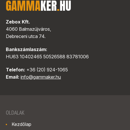
GAMMA
KER
.
HU
Zebox Kft.
4060 Balmazújváros,
Debreceni utca 74.
Bankszámlaszám:
HU63 10402465 50526588 83781006
Telefon:
+36 (20) 924-1065
Email:
info@gammaker.hu
OLDALAK
Kezdőlap