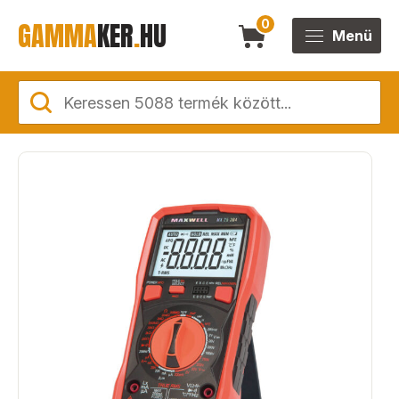
GAMMA
KER
.
HU
0
Menü