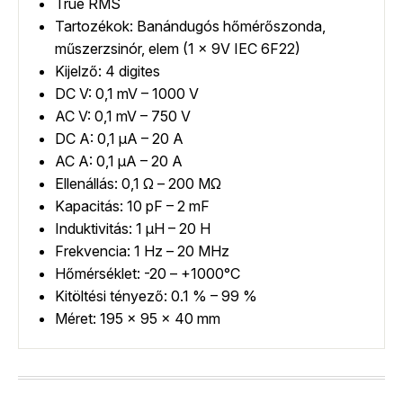
True RMS
Tartozékok: Banándugós hőmérőszonda,
műszerzsinór, elem (1 x 9V IEC 6F22)
Kijelző: 4 digites
DC V: 0,1 mV – 1000 V
AC V: 0,1 mV – 750 V
DC A: 0,1 µA – 20 A
AC A: 0,1 µA – 20 A
Ellenállás: 0,1 Ω – 200 MΩ
Kapacitás: 10 pF – 2 mF
Induktivitás: 1 µH – 20 H
Frekvencia: 1 Hz – 20 MHz
Hőmérséklet: -20 – +1000°C
Kitöltési tényező: 0.1 % – 99 %
Méret: 195 x 95 x 40 mm