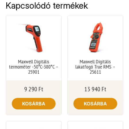
Kapcsolódó termékek
Maxwell Digitális
Maxwell Digitális
termométer -50°C-380°C –
lakatfogó True RMS –
25901
25611
9 290
Ft
13 940
Ft
KOSÁRBA
KOSÁRBA