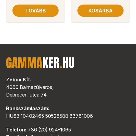
TOVÁBB
KOSÁRBA
GAMMA
KER
.
HU
Zebox Kft.
4060 Balmazújváros,
Debreceni utca 74.
Bankszámlaszám:
HU63 10402465 50526588 83781006
Telefon:
+36 (20) 924-1065