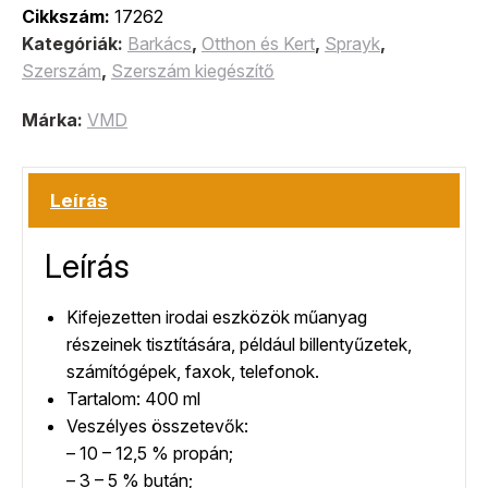
Cikkszám:
17262
Kategóriák:
Barkács
,
Otthon és Kert
,
Sprayk
,
Szerszám
,
Szerszám kiegészítő
Márka:
VMD
Leírás
Leírás
Kifejezetten irodai eszközök műanyag
részeinek tisztítására, például billentyűzetek,
számítógépek, faxok, telefonok.
Tartalom: 400 ml
Veszélyes összetevők:
– 10 – 12,5 % propán;
– 3 – 5 % bután;