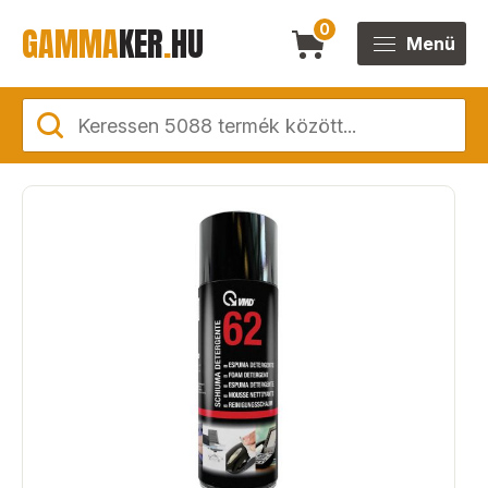
GAMMA
KER
.
HU
0
Menü