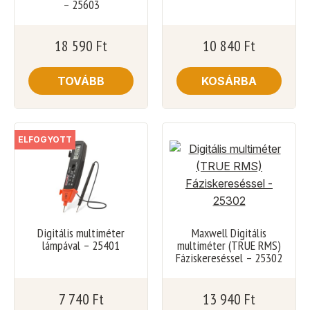
– 25603
18 590
Ft
10 840
Ft
TOVÁBB
KOSÁRBA
ELFOGYOTT
Digitális multiméter
Maxwell Digitális
lámpával – 25401
multiméter (TRUE RMS)
Fáziskereséssel – 25302
7 740
Ft
13 940
Ft