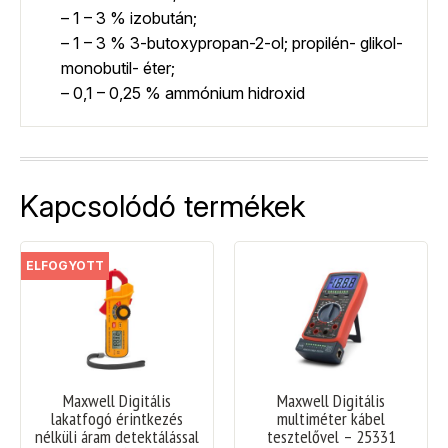
– 1 – 3 % izobután;
– 1 – 3 % 3-butoxypropan-2-ol; propilén- glikol-
monobutil- éter;
– 0,1 – 0,25 % ammónium hidroxid
Kapcsolódó termékek
ELFOGYOTT
Maxwell Digitális
Maxwell Digitális
lakatfogó érintkezés
multiméter kábel
nélküli áram detektálással
tesztelővel – 25331