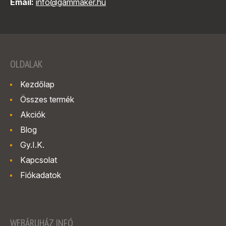
Email:
info@gammaker.hu
OLDALAK
Kezdőlap
Összes termék
Akciók
Blog
Gy.I.K.
Kapcsolat
Fiókadatok
WEBÁRUHÁZ INFÓ