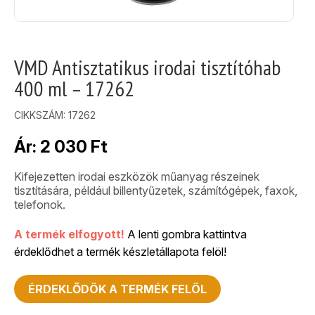
VMD Antisztatikus irodai tisztítóhab
400 ml – 17262
CIKKSZÁM:
17262
Ár:
2 030
Ft
Kifejezetten irodai eszközök műanyag részeinek
tisztítására, például billentyűzetek, számítógépek, faxok,
telefonok.
A termék elfogyott!
A lenti gombra kattintva
érdeklődhet a termék készletállapota felöl!
ÉRDEKLŐDÖK A TERMÉK FELÖL