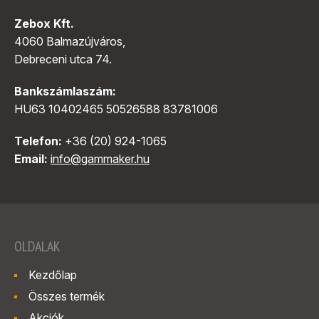
Zebox Kft.
4060 Balmazújváros,
Debreceni utca 74.
Bankszámlaszám:
HU63 10402465 50526588 83781006
Telefon:
+36 (20) 924-1065
Email:
info@gammaker.hu
OLDALAK
Kezdőlap
Összes termék
Akciók