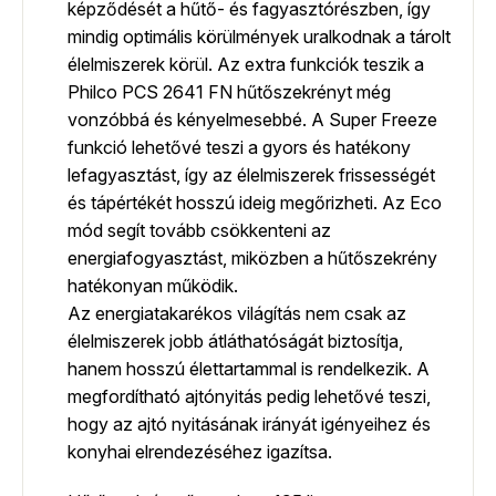
képződését a hűtő- és fagyasztórészben, így
mindig optimális körülmények uralkodnak a tárolt
élelmiszerek körül. Az extra funkciók teszik a
Philco PCS 2641 FN hűtőszekrényt még
vonzóbbá és kényelmesebbé. A Super Freeze
funkció lehetővé teszi a gyors és hatékony
lefagyasztást, így az élelmiszerek frissességét
és tápértékét hosszú ideig megőrizheti. Az Eco
mód segít tovább csökkenteni az
energiafogyasztást, miközben a hűtőszekrény
hatékonyan működik.
Az energiatakarékos világítás nem csak az
élelmiszerek jobb átláthatóságát biztosítja,
hanem hosszú élettartammal is rendelkezik. A
megfordítható ajtónyitás pedig lehetővé teszi,
hogy az ajtó nyitásának irányát igényeihez és
konyhai elrendezéséhez igazítsa.