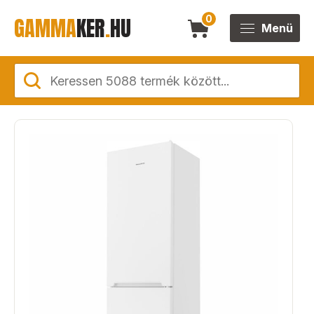
GAMMA
KER
.
HU
0
Menü