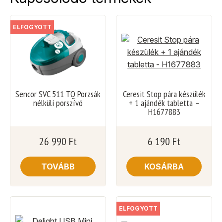
ELFOGYOTT
Sencor SVC 511 TQ Porzsák
Ceresit Stop pára készülék
nélküli porszívó
+ 1 ajándék tabletta –
H1677883
26 990
Ft
6 190
Ft
TOVÁBB
KOSÁRBA
ELFOGYOTT