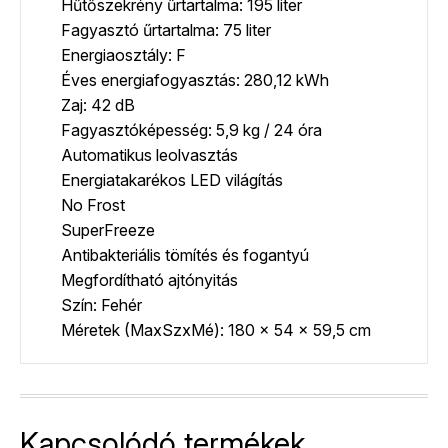
Hűtőszekrény űrtartalma: 195 liter
Fagyasztó űrtartalma: 75 liter
Energiaosztály: F
Éves energiafogyasztás: 280,12 kWh
Zaj: 42 dB
Fagyasztóképesség: 5,9 kg / 24 óra
Automatikus leolvasztás
Energiatakarékos LED világítás
No Frost
SuperFreeze
Antibakteriális tömítés és fogantyú
Megfordítható ajtónyitás
Szín: Fehér
Méretek (MaxSzxMé): 180 x 54 x 59,5 cm
Kapcsolódó termékek