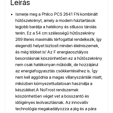
Leírás
Ismerje meg a Philco PCS 2641 FN kombinált
hűtőszekrényt, amely a modern háztartások
legjobb barátja a hatékony és stílusos tárolás
terén. Ez a 54 cm szélességű hűtőszekrény
269 literes maximális térfogattal rendelkezik, így
elegendő helyet biztosít minden élelmiszernek,
és még többet is! Az F energiaosztályos
besorolásnak köszönhetően ez a hűtőszekrény
nem csak hatékonyan működik, de hozzájárul
az energiafogyasztás csökkentéséhez is. Így
nem kell aggódnia a magas villanyszámlák miatt,
miközben környezettudatosan használja a
készüléket.A NoFrost rendszernek
köszönhetően véget vet a bosszantó és
időigényes leolvasztásnak. Az innovatív
technológia megakadályozza a jég és a pára