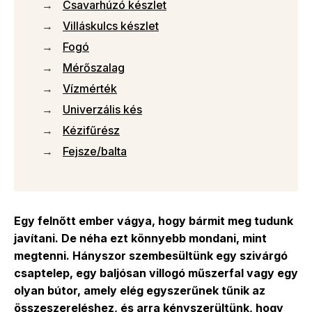
Csavarhúzó készlet
Villáskulcs készlet
Fogó
Mérőszalag
Vízmérték
Univerzális kés
Kézifűrész
Fejsze/balta
Egy felnőtt ember vágya, hogy bármit meg tudunk
javítani. De néha ezt könnyebb mondani, mint
megtenni. Hányszor szembesültünk egy szivárgó
csaptelep, egy baljósan villogó műszerfal vagy egy
olyan bútor, amely elég egyszerűnek tűnik az
összeszereléshez, és arra kényszerültünk, hogy