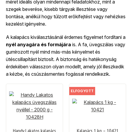
méret ideális olyan mindennapi feladatokhoz, mint a
szegek beverése, kisebb tárgyak illesztése vagy
bontása, anélkül hogy túlzott erőkifejtést vagy nehézkes
kezelést igényelne.
A kalapács kiválasztásánál érdemes figyelmet fordítani a
nyél anyagára és formájára
is. A fa, üvegszálas vagy
gumírozott nyél mind más-más kényelmet és
ütéscsillapítást biztosít. A biztonság és hatékonyság
érdekében válasszon olyan modellt, amely jól illeszkedik
a kézbe, és csúszásmentes fogással rendelkezik.
ELFOGYOTT
Handy Lakatos kalapács
Kalapács 1 kg – 10421