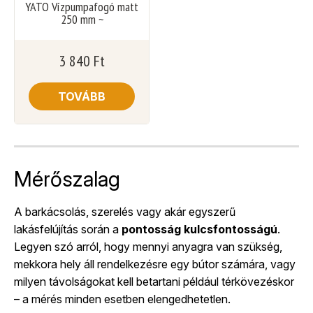
YATO Vízpumpafogó matt
250 mm ~
3 840
Ft
TOVÁBB
Mérőszalag
A barkácsolás, szerelés vagy akár egyszerű
lakásfelújítás során a
pontosság kulcsfontosságú
.
Legyen szó arról, hogy mennyi anyagra van szükség,
mekkora hely áll rendelkezésre egy bútor számára, vagy
milyen távolságokat kell betartani például térkövezéskor
– a mérés minden esetben elengedhetetlen.