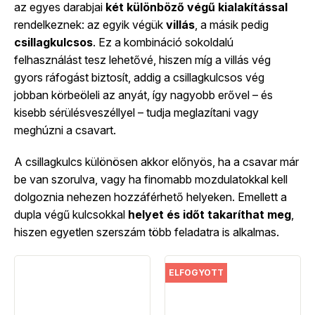
az egyes darabjai
két különböző végű kialakítással
rendelkeznek: az egyik végük
villás
, a másik pedig
csillagkulcsos
. Ez a kombináció sokoldalú
felhasználást tesz lehetővé, hiszen míg a villás vég
gyors ráfogást biztosít, addig a csillagkulcsos vég
jobban körbeöleli az anyát, így nagyobb erővel – és
kisebb sérülésveszéllyel – tudja meglazítani vagy
meghúzni a csavart.
A csillagkulcs különösen akkor előnyös, ha a csavar már
be van szorulva, vagy ha finomabb mozdulatokkal kell
dolgoznia nehezen hozzáférhető helyeken. Emellett a
dupla végű kulcsokkal
helyet és időt takaríthat meg
,
hiszen egyetlen szerszám több feladatra is alkalmas.
ELFOGYOTT