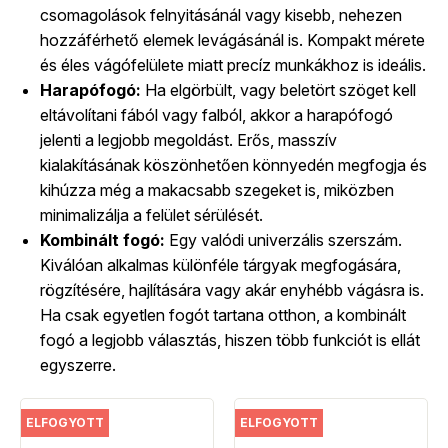
csomagolások felnyitásánál vagy kisebb, nehezen
hozzáférhető elemek levágásánál is. Kompakt mérete
és éles vágófelülete miatt precíz munkákhoz is ideális.
Harapófogó:
Ha elgörbült, vagy beletört szöget kell
eltávolítani fából vagy falból, akkor a harapófogó
jelenti a legjobb megoldást. Erős, masszív
kialakításának köszönhetően könnyedén megfogja és
kihúzza még a makacsabb szegeket is, miközben
minimalizálja a felület sérülését.
Kombinált fogó:
Egy valódi univerzális szerszám.
Kiválóan alkalmas különféle tárgyak megfogására,
rögzítésére, hajlítására vagy akár enyhébb vágásra is.
Ha csak egyetlen fogót tartana otthon, a kombinált
fogó a legjobb választás, hiszen több funkciót is ellát
egyszerre.
ELFOGYOTT
ELFOGYOTT