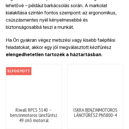
lehetővé – például barkácsolás során. A markolat
kialakítása szintén fontos szempont: az ergonomikus,
csúszásmentes nyél kényelmesebbé és
biztonságosabbá teszi a munkát.
Ha Ön gyakran végez metszési vagy kisebb faépítési
feladatokat, akkor egy jól megválasztott kézifűrész
elengedhetetlen tartozék a háztartásban
.
ELFOGYOTT
Riwall RPCS 5140 –
ISKRA BENZINMOTOROS
benzinmotoros láncfűrész
LÁNCFŰRÉSZ PN5800-4
49 cm3 motorral