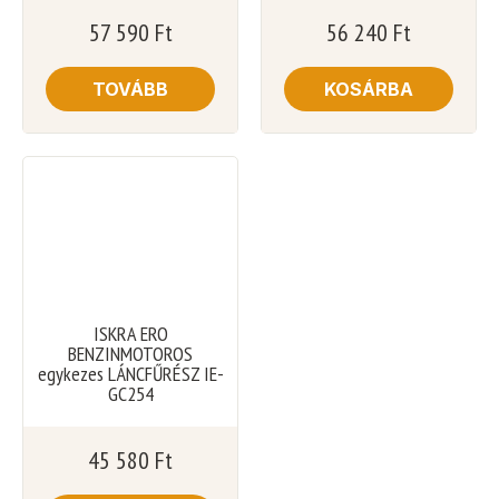
57 590
Ft
56 240
Ft
TOVÁBB
KOSÁRBA
ISKRA ERO
BENZINMOTOROS
egykezes LÁNCFŰRÉSZ IE-
GC254
45 580
Ft