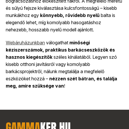
bográcsozáshoz előkészített fákról. A megfelelő méretű
és súlyú fejsze kiválasztása kulcsfontosságú – kisebb
munkákhoz egy
könnyebb, rövidebb nyelű
balta is
elegendő lehet, míg komolyabb hasogatáshoz
nehezebb, hosszabb nyelű modell ajánlott.
Webáruházunkban
válogathat
minőségi
kéziszerszámok, praktikus barkácseszközök és
hasznos kiegészítők
széles kínálatából. Legyen szó
kisebb otthoni javításról vagy komolyabb
barkácsprojektről, nálunk megtalálja a megfelelő
eszközöket hozzá –
nézzen szét bátran, és találja
meg, amire szüksége van
!
GAMMA
KER
.
HU