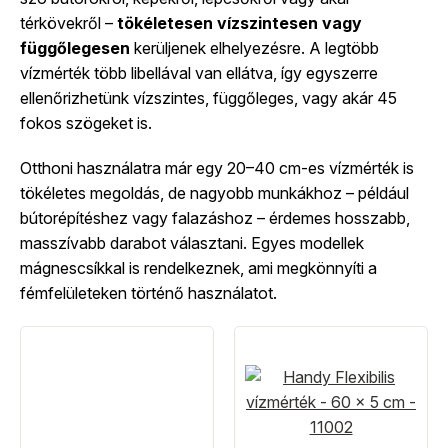
térkövekről –
tökéletesen vízszintesen vagy
függőlegesen
kerüljenek elhelyezésre. A legtöbb
vízmérték több libellával van ellátva, így egyszerre
ellenőrizhetünk vízszintes, függőleges, vagy akár 45
fokos szögeket is.
Otthoni használatra már egy 20–40 cm-es vízmérték is
tökéletes megoldás, de nagyobb munkákhoz – például
bútorépítéshez vagy falazáshoz – érdemes hosszabb,
masszívabb darabot választani. Egyes modellek
mágnescsíkkal is rendelkeznek, ami megkönnyíti a
fémfelületeken történő használatot.