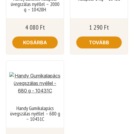
üvegszálas nyéllel – 2000
g – 10428H
4 080
Ft
1 290
Ft
KOSÁRBA
TOVÁBB
Handy Gumikalapács
üvegszálas nyéllel – 680 g
– 10431C