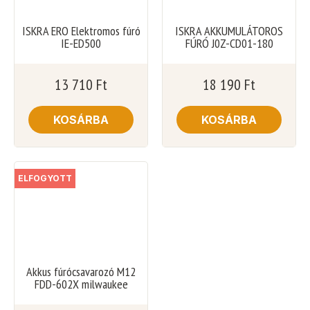
ISKRA ERO Elektromos fúró
ISKRA AKKUMULÁTOROS
IE-ED500
FÚRÓ J0Z-CD01-180
13 710
Ft
18 190
Ft
KOSÁRBA
KOSÁRBA
ELFOGYOTT
Akkus fúrócsavarozó M12
FDD-602X milwaukee