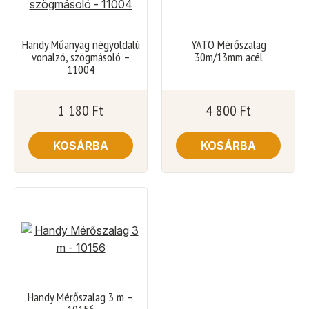
Handy Műanyag négyoldalú
YATO Mérőszalag
vonalzó, szögmásoló –
30m/13mm acél
11004
1 180
Ft
4 800
Ft
KOSÁRBA
KOSÁRBA
Handy Mérőszalag 3 m –