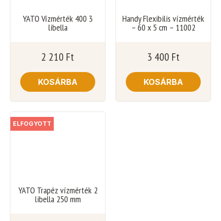
YATO Vízmérték 400 3
Handy Flexibilis vízmérték
libella
– 60 x 5 cm – 11002
2 210
Ft
3 400
Ft
KOSÁRBA
KOSÁRBA
ELFOGYOTT
YATO Trapéz vízmérték 2
libella 250 mm