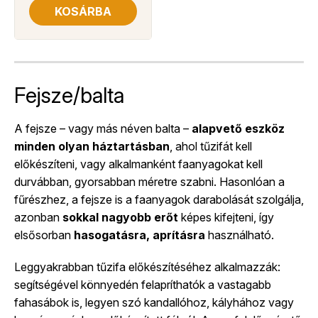
KOSÁRBA
Fejsze/balta
A fejsze – vagy más néven balta –
alapvető eszköz
minden olyan háztartásban
, ahol tűzifát kell
előkészíteni, vagy alkalmanként faanyagokat kell
durvábban, gyorsabban méretre szabni. Hasonlóan a
fűrészhez, a fejsze is a faanyagok darabolását szolgálja,
azonban
sokkal nagyobb erőt
képes kifejteni, így
elsősorban
hasogatásra, aprításra
használható.
Leggyakrabban tűzifa előkészítéséhez alkalmazzák:
segítségével könnyedén felapríthatók a vastagabb
fahasábok is, legyen szó kandallóhoz, kályhához vagy