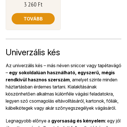
3 260
Ft
TOVÁBB
Univerzális kés
Az univerzális kés – más néven sniccer vagy tapétavágó
–
egy sokoldalúan használható, egyszerű, mégis
rendkívül hasznos szerszám
, amelyet szinte minden
háztartásban érdemes tartani. Kialakításának
köszönhetően alkalmas különféle vágási feladatokra,
legyen szó csomagolás eltávolításáról, kartonok, fóliák,
kábelkötegek vagy akár szőnyegszegélyek vágásáról.
Legnagyobb előnye a
gyorsaság és kényelem
: egy jól