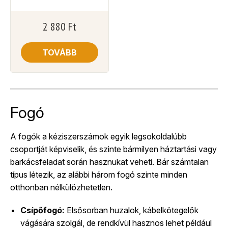
2 880
Ft
TOVÁBB
Fogó
A fogók a kéziszerszámok egyik legsokoldalúbb
csoportját képviselik, és szinte bármilyen háztartási vagy
barkácsfeladat során hasznukat veheti. Bár számtalan
típus létezik, az alábbi három fogó szinte minden
otthonban nélkülözhetetlen.
Csípőfogó:
Elsősorban huzalok, kábelkötegelők
vágására szolgál, de rendkívül hasznos lehet például