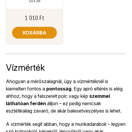
10156
1 010
Ft
KOSÁRBA
Vízmérték
Ahogyan a mérőszalagnál, úgy a vízmértéknél is
kiemelten fontos a
pontosság
. Egy apró eltérés is elég
ahhoz, hogy a felszerelt polc vagy kép
szemmel
láthatóan ferdén
álljon – ez pedig nemcsak
esztétikailag zavaró, de akár balesetveszélyes is lehet.
A vízmérték segít abban, hogy a munkadarabok – legyen
szó bútorokról, képekről, lépcsőkről vagy akár