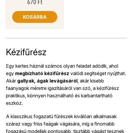
670
Ft
KOSÁRBA
Kézifűrész
Egy kertes háznál számos olyan feladat adódik, ahol
egy
megbízható kézifűrész
valódi segítséget nyújthat.
Akár
gallyak, ágak levágásáról
, akár kisebb
faanyagok méretre igazításáról van szó, a kézifűrész
praktikus, könnyen használható és karbantartható
eszköz.
A klasszikus fogazatú fűrészek kiválóan alkalmasak
száraz vagy friss faágak vágására, míg a finomabb
fogazású modellek pontosabb, tisztább vágást tesznek