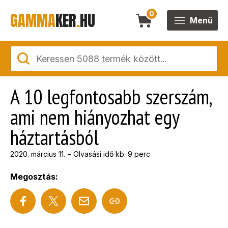
GAMMA
KER
.
HU
0
Menü
A 10 legfontosabb szerszám,
ami nem hiányozhat egy
háztartásból
2020. március 11.
−
Olvasási idő kb. 9 perc
Megosztás: