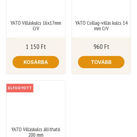
YATO Villáskulcs 16x17mm
YATO Csillag-villás kulcs 14
CrV
mm CrV
1 150
Ft
960
Ft
KOSÁRBA
TOVÁBB
ELFOGYOTT
YATO Villáskulcs állítható
200 mm