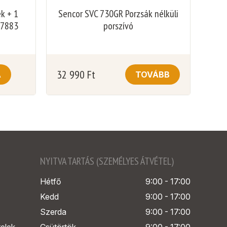
ék + 1
Sencor SVC 730GR Porzsák nélküli
77883
porszívó
32 990
Ft
A
TOVÁBB
NYITVA TARTÁS (SZEMÉLYES ÁTVÉTEL)
Hétfő
9:00 - 17:00
Kedd
9:00 - 17:00
Szerda
9:00 - 17:00