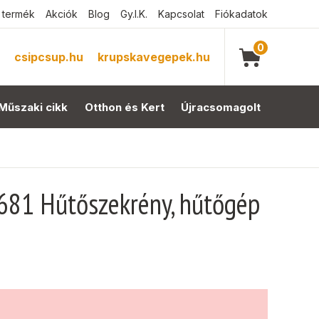
 termék
Akciók
Blog
Gy.I.K.
Kapcsolat
Fiókadatok
0
csipcsup.hu
krupskavegepek.hu
Műszaki cikk
Otthon és Kert
Újracsomagolt
2681 Hűtőszekrény, hűtőgép