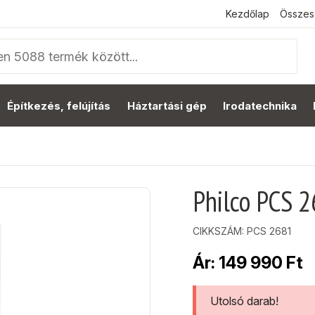
Kezdőlap
Összes
Építkezés, felújítás
Háztartási gép
Irodatechnika
Philco PCS 
CIKKSZÁM:
PCS 2681
Ár:
149 990
Ft
Utolsó darab!