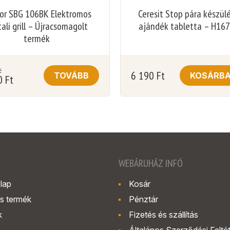
or SBG 106BK Elektromos
Ceresit Stop pára készül
ali grill – Újracsomagolt
ajándék tabletta – H16
termék
t
6 190
Ft
TOVÁBB
KOSÁRB
0
Ft
WEBÁRUHÁZ INFÓ
lap
Kosár
s termék
Pénztár
k
Fizetés és szállítás