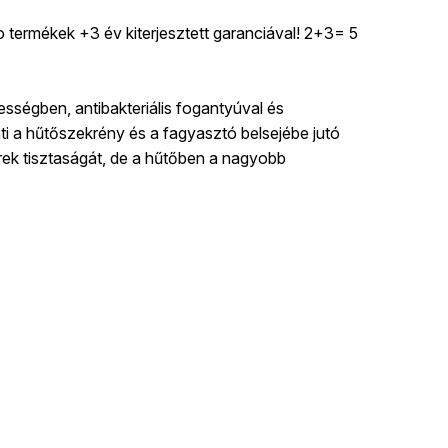
ermékek +3 év kiterjesztett garanciával! 2+3= 5
sségben, antibakteriális fogantyúval és
i a hűtőszekrény és a fagyasztó belsejébe jutó
erek tisztaságát, de a hűtőben a nagyobb