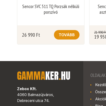
Sencor SVC 511 TQ Porzsák nélküli
Senc
porszívó
aszt
21 990
F
26 990
Ft
TOVÁBB
19 95
GAMMA
KER
.
HU
OLDALAK
Kezdő
Zebox Kft.
Össze
4060 Balmazújváros,
Akció
Debreceni utca 74.