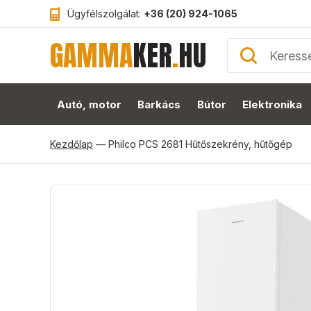
Ügyfélszolgálat:
+36 (20) 924-1065
GAMMA
KER
.
HU
Autó, motor
Barkács
Bútor
Elektronika
Kezdőlap
—
Philco PCS 2681 Hűtőszekrény, hűtőgép