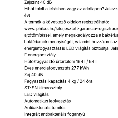
Zajszint 40 dB
Hibát talált a leírásban vagy az adatlapon? Je
év!
A termék a következő oldalon regisztrálható:
www. philco. hu/kiterjesztett-garancia-regisztra
ajtótömítéssel, amely megakadályozza a baktériu
baktériumok mennyiségét, valamint hozzájárul az 
energiafogyasztást is LED világítás biztosítja. Je
F energiaosztály
Hűtő/fagyasztó űrtartalom 184 l / 84 l
Éves energiafogyasztás 277 kWh
Zaj 40 dB
Fagyasztási kapacitás 4 kg / 24 óra
ST-SN klímaosztály
LED világítás
Automatikus leolvasztás
Antibakteriális tömítés
Integrált antibakteriális fogantyú