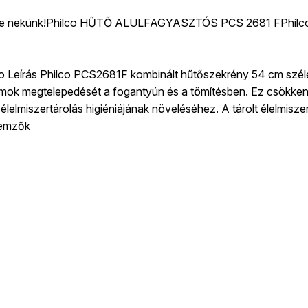
lezze nekünk!Philco HŰTŐ ALULFAGYASZTÓS PCS 2681 FPhilco t
cio Leírás Philco PCS2681F kombinált hűtőszekrény 54 cm széle
mok megtelepedését a fogantyún és a tömítésben. Ez csökkent
élelmiszertárolás higiéniájának növeléséhez. A tárolt élelmisz
llemzők