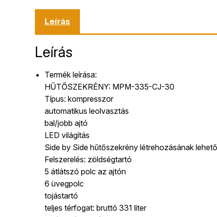
Leírás
Leírás
Termék leírása:
HŰTŐSZEKRÉNY: MPM-335-CJ-30
Típus: kompresszor
automatikus leolvasztás
bal/jobb ajtó
LED világítás
Side by Side hűtőszekrény létrehozásának lehet
Felszerelés: zöldségtartó
5 átlátszó polc az ajtón
6 üvegpolc
tojástartó
teljes térfogat: bruttó 331 liter