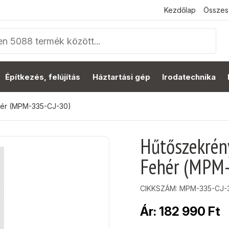
Kezdőlap
Összes
Építkezés, felújítás
Háztartási gép
Irodatechnika
ehér (MPM-335-CJ-30)
Hűtőszekrény
Fehér (MPM-
CIKKSZÁM:
MPM-335-CJ-
Ár:
182 990
Ft