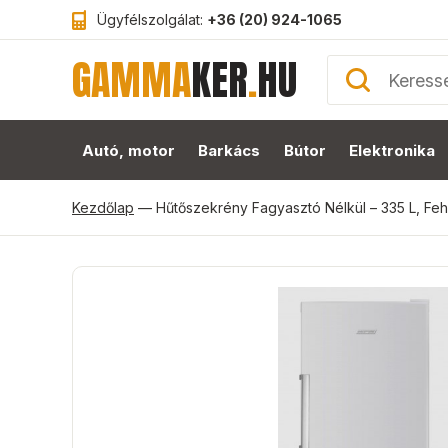
Ügyfélszolgálat:
+36 (20) 924-1065
GAMMA
KER
.
HU
Autó, motor
Barkács
Bútor
Elektronika
Kezdőlap
—
Hűtőszekrény Fagyasztó Nélkül – 335 L, F