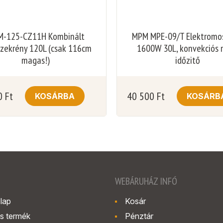
-125-CZ11H Kombinált
MPM MPE-09/T Elektromo
zekrény 120L (csak 116cm
1600W 30L, konvekciós 
magas!)
időzitő
0
Ft
40 500
Ft
KOSÁRBA
KOSÁRB
WEBÁRUHÁZ INFÓ
lap
Kosár
s termék
Pénztár