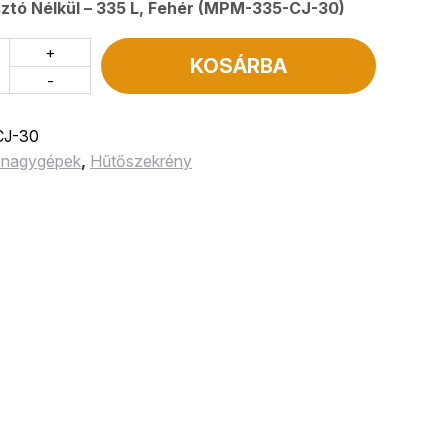
tó Nélkül – 335 L, Fehér (MPM-335-CJ-30)
+
KOSÁRBA
-
J-30
i nagygépek
,
Hűtőszekrény