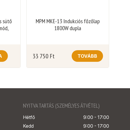
s sütő
MPM MKE-13 Indukciós főzőlap
mód,
1800W dupla
33 750
Ft
A
TOVÁBB
NYITVA TARTÁS (SZEMÉLYES ÁTVÉTEL)
Hétfő
9:00 - 17:00
Kedd
9:00 - 17:00