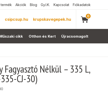
 termék
Akciók
Blog
Gy.I.K.
Kapcsolat
Fiókadatok
0
csipcsup.hu
krupskavegepek.hu
Műszaki cikk
Otthon és Kert
Újracsomagolt
 Fagyasztó Nélkül – 335 L,
335-CJ-30)
30