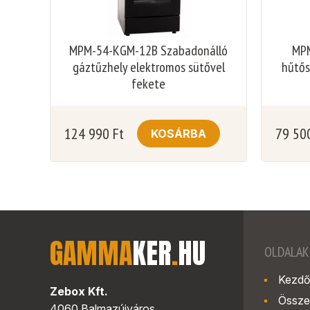
MPM-54-KGM-12B Szabadonálló
MPM
gáztűzhely elektromos sütővel
hűtős
fekete
124 990
Ft
79 50
KOSÁRBA
GAMMA
KER
.
HU
OLDALAK
Kezdő
Zebox Kft.
Össze
4060 Balmazújváros,