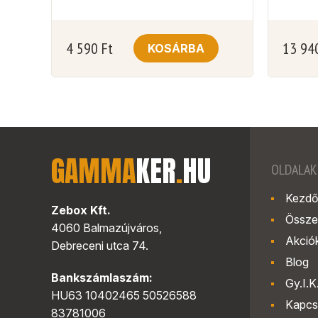
4 590
Ft
13 94
KOSÁRBA
GAMMA
KER
.
HU
OLDALAK
Kezdő
Zebox Kft.
Össze
4060 Balmazújváros,
Akció
Debreceni utca 74.
Blog
Bankszámlaszám:
Gy.I.K
HU63 10402465 50526588
Kapcs
83781006