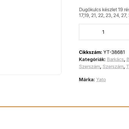
Dugókulcs készlet 19 rés
17,19, 21, 22, 23, 24, 2
Cikkszám:
YT-38681
Kategóriák:
Barkács
,
B
Szerszám
,
Szerszám
,
T
Márka:
Yato