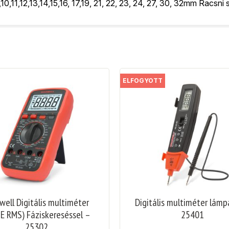
,11,12,13,14,15,16, 17,19, 21, 22, 23, 24, 27, 30, 32mm Racsni 
ELFOGYOTT
ell Digitális multiméter
Digitális multiméter lámp
E RMS) Fáziskereséssel –
25401
25302