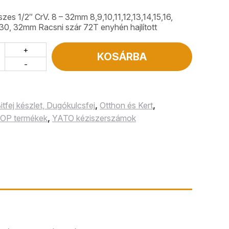
zes 1/2″ CrV. 8 – 32mm 8,9,10,11,12,13,14,15,16,
7, 30, 32mm Racsni szár 72T enyhén hajlított
+
KOSÁRBA
-
itfej készlet, Dugókulcsfej
,
Otthon és Kert
,
OP termékek
,
YATO kéziszerszámok