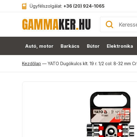
Ügyfélszolgálat:
+36 (20) 924-1065
GAMMA
KER
.
HU
Autó, motor
Barkács
Bútor
Elektronika
Kezdőlap
—
YATO Dugókulcs klt. 19 r. 1/2 col: 8-32 mm C