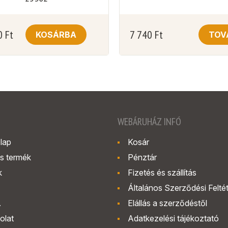
0
Ft
7 740
Ft
KOSÁRBA
TOV
WEBÁRUHÁZ INFÓ
lap
Kosár
s termék
Pénztár
k
Fizetés és szállítás
Általános Szerződési Felté
.
Elállás a szerződéstől
olat
Adatkezelési tájékoztató