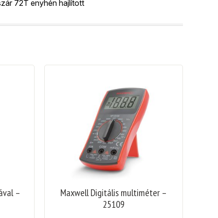
szár 72T enyhén hajlított
ával –
Maxwell Digitális multiméter –
25109