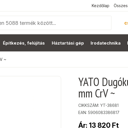
Kezdőlap
Összes
c
Építkezés, felújítás
Háztartási gép
Irodatechnika
rV ~
YATO Dugókul
mm CrV ~
CIKKSZÁM:
YT-38681
EAN: 5906083386817
Ár:
13 820
Ft