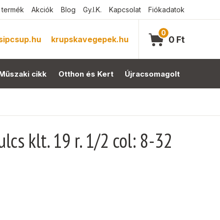
 termék
Akciók
Blog
Gy.I.K.
Kapcsolat
Fiókadatok
0
sipcsup.hu
krupskavegepek.hu
0
Ft
Műszaki cikk
Otthon és Kert
Újracsomagolt
cs klt. 19 r. 1/2 col: 8-32