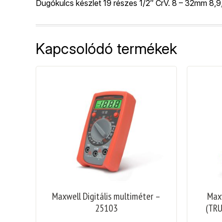
Dugókulcs készlet 19 részes 1/2″ CrV. 8 – 32mm 8,9,10
Kapcsolódó termékek
Maxwell Digitális multiméter –
Maxw
25103
(TRU