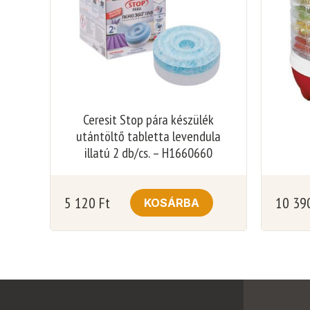
Ceresit Stop pára készülék
utántöltő tabletta levendula
illatú 2 db/cs. – H1660660
5 120
Ft
10 39
KOSÁRBA