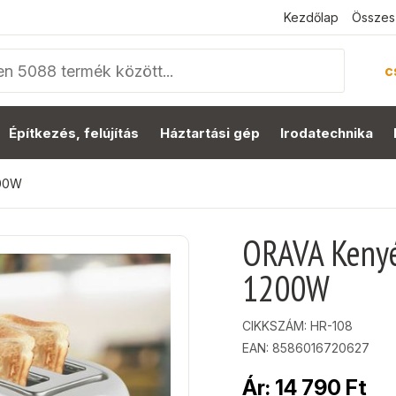
Kezdőlap
Összes
c
Építkezés, felújítás
Háztartási gép
Irodatechnika
200W
ORAVA Kenyér
1200W
CIKKSZÁM:
HR-108
EAN: 8586016720627
Ár:
14 790
Ft