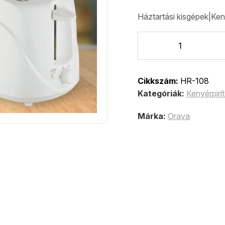
Háztartási kisgépek|Ken
Cikkszám:
HR-108
Kategóriák:
Kenyérpirí
Márka:
Orava