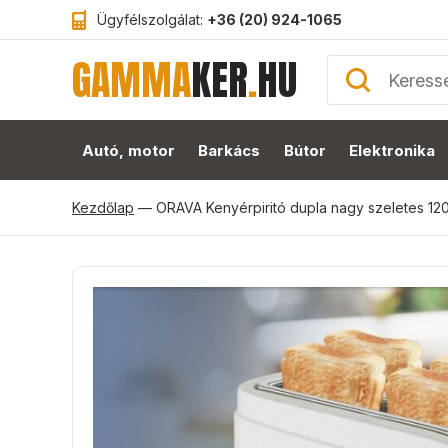
Ügyfélszolgálat:
+36 (20) 924-1065
GAMMA
KER
.
HU
Autó, motor
Barkács
Bútor
Elektronika
Kezdőlap
—
ORAVA Kenyérpiritó dupla nagy szeletes 1