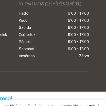
NYITVA TARTÁS (SZEMÉLYES ÁTVÉTEL)
Hétfő
9:00 - 17:00
Kedd
9:00 - 17:00
Szerda
9:00 - 17:00
telek
Csütörtök
9:00 - 17:00
Péntek
9:00 - 17:00
Szombat
9:00 - 12:00
Vasárnap
Zárva
alon történő továbblépéssel elfogadja a cookie-k használatát.
k összehasonlítása