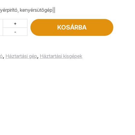
yérpirító, kenyérsütőgép||
+
KOSÁRBA
-
tó
,
Háztartási gép
,
Háztartási kisgépek