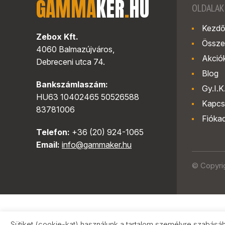
GAMMA
KER
.
HU
OLDALAK
Kezdő
Zebox Kft.
Össze
4060 Balmazújváros,
Akció
Debreceni utca 74.
Blog
Bankszámlaszám:
Gy.I.K
HU63 10402465 50526588
Kapcs
83781006
Fióka
Telefon:
+36 (20) 924-1065
Email:
info@gammaker.hu
© Copyri
Sütiket (cookie-kat) használunk a tartalom személyre szabásá