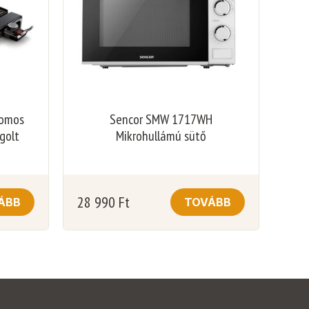
romos
Sencor SMW 1717WH
agolt
Mikrohullámú sütő
28 990
Ft
ÁBB
TOVÁBB