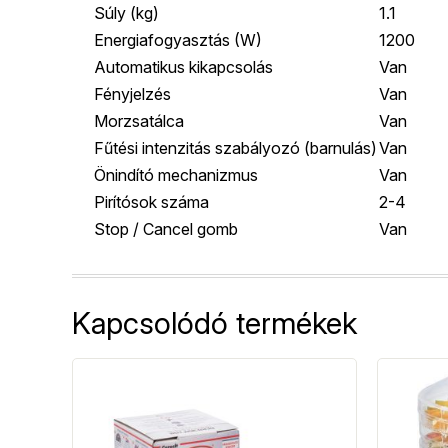
Súly (kg)
1.1
Energiafogyasztás (W)
1200
Automatikus kikapcsolás
Van
Fényjelzés
Van
Morzsatálca
Van
Fűtési intenzitás szabályozó (barnulás)
Van
Önindító mechanizmus
Van
Pirítósok száma
2-4
Stop / Cancel gomb
Van
Kapcsolódó termékek