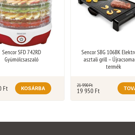
Sencor SFD 742RD
Sencor SBG 106BK Elekt
Gyümölcsaszaló
asztali grill – Újracsom
termék
21 990
Ft
0
Ft
KOSÁRBA
TOV
19 950
Ft