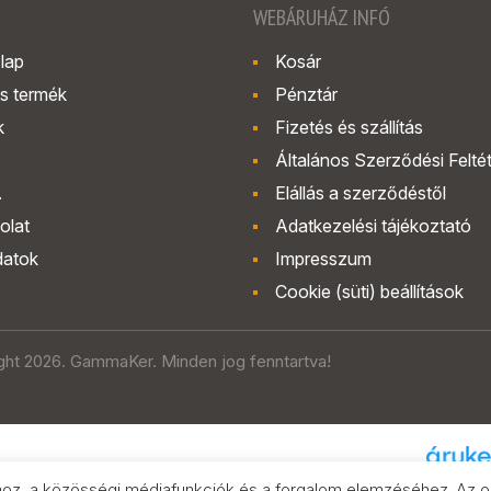
WEBÁRUHÁZ INFÓ
lap
Kosár
s termék
Pénztár
k
Fizetés és szállítás
Általános Szerződési Felté
.
Elállás a szerződéstől
olat
Adatkezelési tájékoztató
datok
Impresszum
Cookie (süti) beállítások
ght 2026. GammaKer. Minden jog fenntartva!
hoz, a közösségi médiafunkciók és a forgalom elemzéséhez. Az old
Árak és paramétere