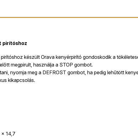
 pirítóshoz
gy pirítóshoz készült Orava kenyérpirító gondoskodik a tökéletesen
dő előtt megpirult, használja a STOP gombot.
asztani, nyomja meg a DEFROST gombot, ha pedig lehűtött keny
us kikapcsolás.
 x 14,7