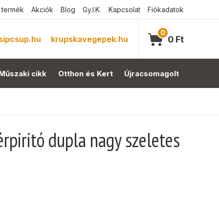
 termék
Akciók
Blog
Gy.I.K.
Kapcsolat
Fiókadatok
0
sipcsup.hu
krupskavegepek.hu
0
Ft
Műszaki cikk
Otthon és Kert
Újracsomagolt
piritó dupla nagy szeletes