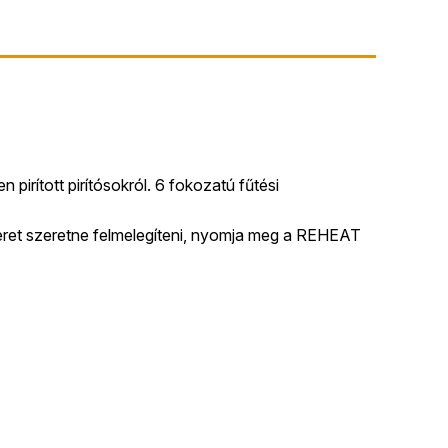
 pirított pirítósokról. 6 fokozatú fűtési
eret szeretne felmelegíteni, nyomja meg a REHEAT