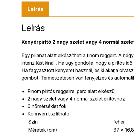
Leírás
Leírás
Kenyérpirító 2 nagy szelet vagy 4 normál szelet
Egy pillanat alatt elkészítheti a finom reggelit. A né
intenzitást kínál . Ha úgy gondolja, hogy a pirítós i
Ha fagyasztott kenyeret használ, és ki akarja olv
gombot. Természetesen van fényjelzés és automatik
Finom pirítós reggelire, perc alatt elkészül
2 nagy szelet vagy 4 normál szelet pirítóshoz
6 hőmérséklet fok
Könnyen tisztítható
Szín
fehér
Méretek (cm)
37 x 16,8