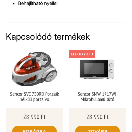
Behajlítható nyéllel.
Kapcsolódó termékek
ELFOGYOTT
Sencor SVC 730RD Porzsák
Sencor SMW 1717WH
nélküli porszívó
Mikrohullámú sütő
28 990
Ft
28 990
Ft
KOSÁRBA
TOVÁBB