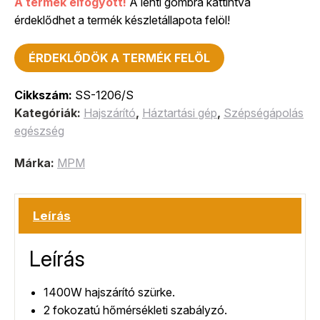
A termék elfogyott!
A lenti gombra kattintva
érdeklődhet a termék készletállapota felöl!
ÉRDEKLŐDÖK A TERMÉK FELÖL
Cikkszám:
SS-1206/S
Kategóriák:
Hajszárító
,
Háztartási gép
,
Szépségápolás
egészség
Márka:
MPM
Leírás
Leírás
1400W hajszárító szürke.
2 fokozatú hőmérsékleti szabályzó.