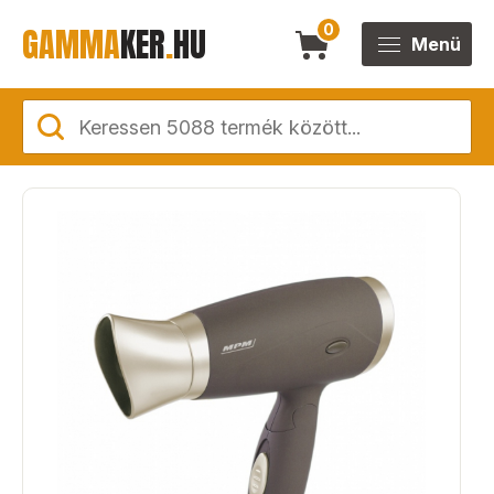
GAMMA
KER
.
HU
0
Menü