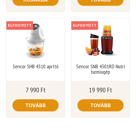
ELFOGYOTT
ELFOGYOTT
Sencor SHB 4310 aprító
Sencor SNB 4301RD Nutri
turmixgép
7 990
Ft
19 990
Ft
TOVÁBB
TOVÁBB