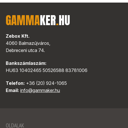
GAMMA
KER
.
HU
Zebox Kft.
4060 Balmazújváros,
Debreceni utca 74.
Bankszámlaszám:
HU63 10402465 50526588 83781006
Telefon:
+36 (20) 924-1065
Email:
info@gammaker.hu
OLDALAK