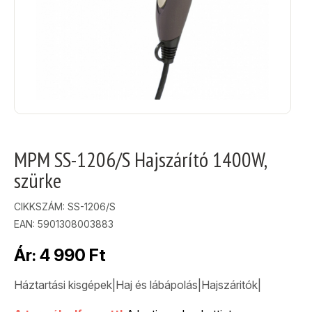
MPM SS-1206/S Hajszárító 1400W,
szürke
CIKKSZÁM:
SS-1206/S
EAN: 5901308003883
Ár:
4 990
Ft
Háztartási kisgépek|Haj és lábápolás|Hajszáritók|