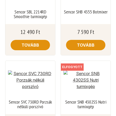
Sencor SBL 2214RD
Sencor SHB 4355 Botmixer
Smoothie turmixgép
12 490
Ft
7 590
Ft
TOVÁBB
TOVÁBB
ELFOGYOTT
Sencor SVC 730RD Porzsák
Sencor SNB 4302SS Nutri
nélküli porszívó
turmixgép