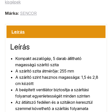
kisgépek
Márka:
SENCOR
Leírás
Leírás
Kompakt aszalógép, 5 darab állítható
magasságú szárító szita
A szárító szita átmérője: 255 mm
A szárító szint hasznos magassága: 1,5 és 2,8
cm között
A beépített ventilátor biztosítja a szárítási
folyamat egyenletességét minden szinten
Az átlátszó fedélen és a szitákon keresztül
szemmel követhető a szárítás folyamata