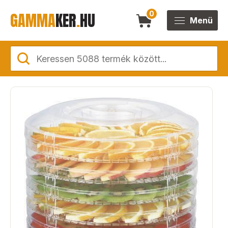
GAMMA
KER
.
HU
0
Menü