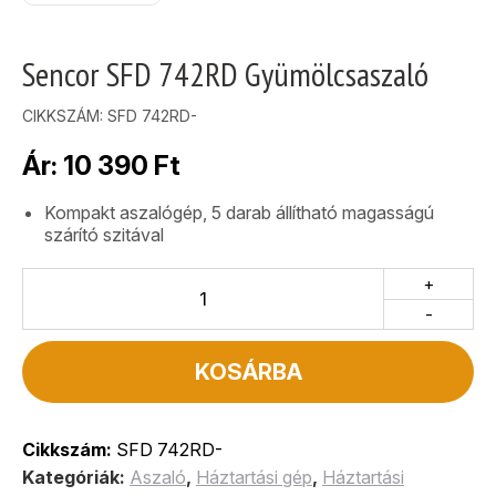
Sencor SFD 742RD Gyümölcsaszaló
CIKKSZÁM:
SFD 742RD-
Ár:
10 390
Ft
Kompakt aszalógép, 5 darab állítható magasságú
szárító szitával
+
-
KOSÁRBA
Cikkszám:
SFD 742RD-
Kategóriák:
Aszaló
,
Háztartási gép
,
Háztartási