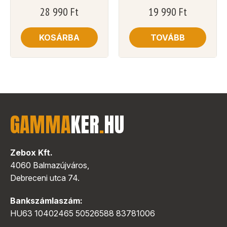
28 990
Ft
19 990
Ft
KOSÁRBA
TOVÁBB
GAMMA
KER
.
HU
Zebox Kft.
4060 Balmazújváros,
Debreceni utca 74.
Bankszámlaszám:
HU63 10402465 50526588 83781006