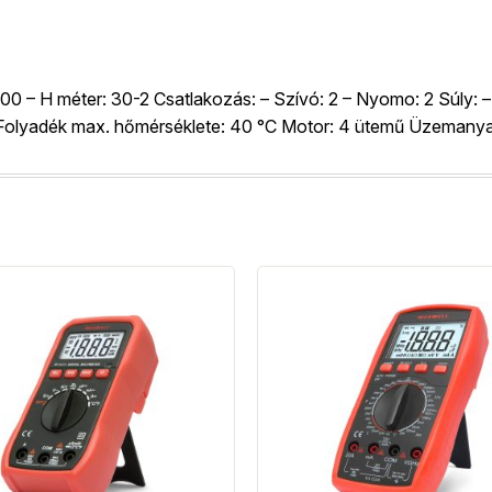
500 – H méter: 30-2 Csatlakozás: – Szívó: 2 – Nyomo: 2 Súly: – 
um Folyadék max. hőmérséklete: 40 °C Motor: 4 ütemű Üzemany