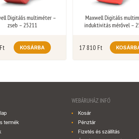
ll Digitális multiméter –
Maxwell Digitális multi
zseb – 25211
induktivitás mérővel – 
Ft
17 810
Ft
KOSÁRBA
KOSÁRB
WEBÁRUHÁZ INFÓ
lap
Kosár
s termék
Pénztár
k
Fizetés és szállítás