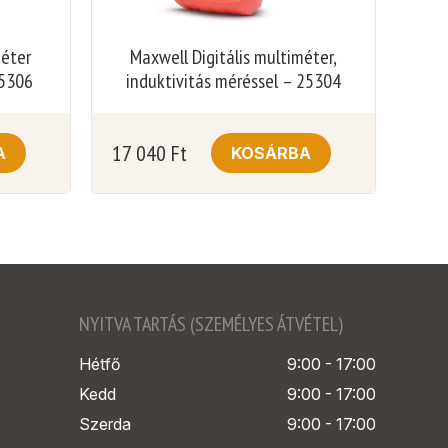
méter
Maxwell Digitális multiméter,
25306
induktivitás méréssel – 25304
17 040
Ft
A
KOSÁRBA
NYITVA TARTÁS (SZEMÉLYES ÁTVÉTEL)
Hétfő
9:00 - 17:00
Kedd
9:00 - 17:00
Szerda
9:00 - 17:00