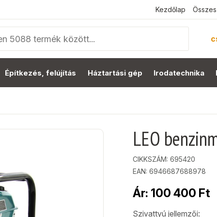
Kezdőlap
Összes
c
Építkezés, felújítás
Háztartási gép
Irodatechnika
LEO benzinm
CIKKSZÁM:
695420
EAN: 6946687688978
Ár:
100 400
Ft
Szivattyú jellemzői: