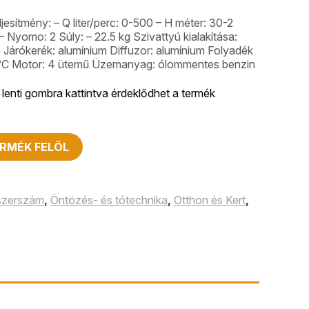
esítmény: – Q liter/perc: 0-500 – H méter: 30-2
– Nyomo: 2 Súly: – 22.5 kg Szivattyú kialakítása:
 Járókerék: alumínium Diffuzor: alumínium Folyadék
 °C Motor: 4 ütemű Üzemanyag: ólommentes benzin
lenti gombra kattintva érdeklődhet a termék
RMÉK FELÖL
 szerszám
,
Öntözés- és tótechnika
,
Otthon és Kert
,