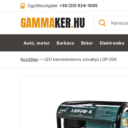
Ügyfélszolgálat:
+36 (20) 924-1065
GAMMA
KER
.
HU
Autó, motor
Barkács
Bútor
Elektronika
Kezdőlap
—
LEO benzinmotoros szivattyú LGP-20A