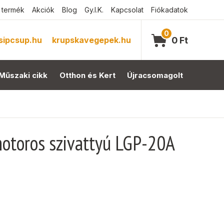
 termék
Akciók
Blog
Gy.I.K.
Kapcsolat
Fiókadatok
0
sipcsup.hu
krupskavegepek.hu
0
Ft
Műszaki cikk
Otthon és Kert
Újracsomagolt
otoros szivattyú LGP-20A