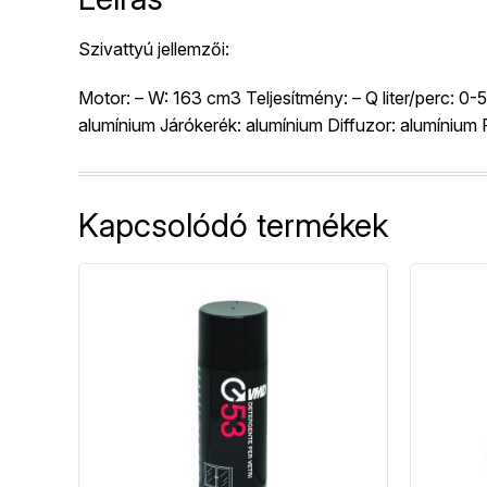
Szivattyú jellemzői:
Motor: – W: 163 cm3 Teljesítmény: – Q liter/perc: 0-
alumínium Járókerék: alumínium Diffuzor: alumíni
Kapcsolódó termékek