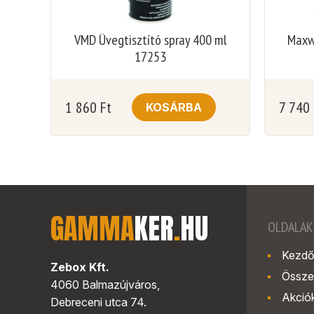
VMD Üvegtisztító spray 400 ml
Maxwe
17253
1 860
Ft
7 740
KOSÁRBA
GAMMA
KER
.
HU
OLDALAK
Kezdő
Zebox Kft.
Össze
4060 Balmazújváros,
Akció
Debreceni utca 74.