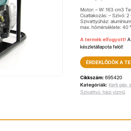
Motor: – W: 163 cm3 Telj
Csatlakozás: – Szívó: 2 
Szivattyúház: alumínium
max. hőmérséklete: 40
A termék elfogyott!
A 
készletállapota felöl!
ÉRDEKLŐDÖK A TE
Cikkszám:
695420
Kategóriák:
Kerti gép,
Szivattyú, házi vízmű