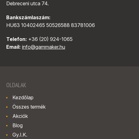
Debreceni utca 74.
Bankszámlaszám:
HU63 10402465 50526588 83781006
Telefon:
+36 (20) 924-1065
Email:
info@gammaker.hu
OLDALAK
Kezdőlap
Összes termék
Akciók
Blog
Gy.I.K.