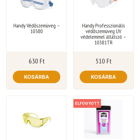
Handy Védőszemüveg –
Handy Professzionális
10380
védőszemüveg UV
védelemmel átlátszó –
10381TR
630
Ft
510
Ft
KOSÁRBA
KOSÁRBA
ELFOGYOTT