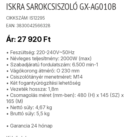
ISKRA SAROKCSISZOLÓ GX-AG010B
CIKKSZÁM:
IS12295
EAN: 3830042566328
Ár:
27 920
Ft
• Feszültség: 220-240V~50Hz
• Névleges teljesítmény: 2000W (max)
• Szabadjáratú fordulatszám: 6.500 min-1
• Vágókorong átmérő: O 230 mm
• Csiszolótányér menetméret: M14
• Két fogantyúrögzítési lehetőség
• Vezeték hossza: 1,8m
• Csomagolás méret (mm-ben): 480 (H) x 145 (SZ) x
165 (M)
• Nettó súly: 4,67 kg
• Bruttó súly: 5,5 kg
• Garancia 24 hónap