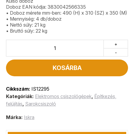
Külső doboz
Doboz EAN kódja: 3830042566335
• Doboz mérete mm-ben: 490 (H) x 310 (SZ) x 350 (M)
• Mennyiség: 4 db/doboz
• Nettó súly: 21 kg
• Bruttó súly: 22 kg
+
-
KOSÁRBA
Cikkszám:
IS12295
Kategóriák:
Elektromos csiszológépek
,
Építkezés,
felújítás
,
Sarokcsiszoló
Márka:
Iskra