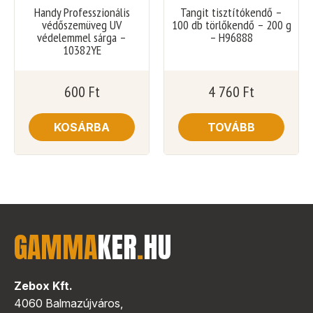
Handy Professzionális
Tangit tisztítókendő –
védőszemüveg UV
100 db törlőkendő – 200 g
védelemmel sárga –
– H96888
10382YE
600
Ft
4 760
Ft
KOSÁRBA
TOVÁBB
GAMMA
KER
.
HU
Zebox Kft.
4060 Balmazújváros,