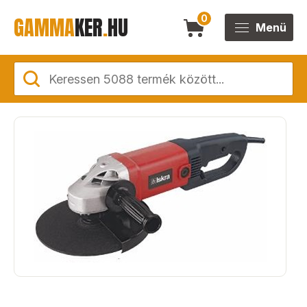
GAMMA
KER
.
HU
0
Menü