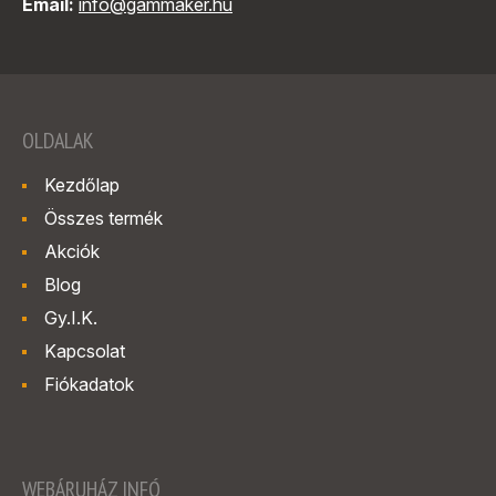
Email:
info@gammaker.hu
OLDALAK
Kezdőlap
Összes termék
Akciók
Blog
Gy.I.K.
Kapcsolat
Fiókadatok
WEBÁRUHÁZ INFÓ