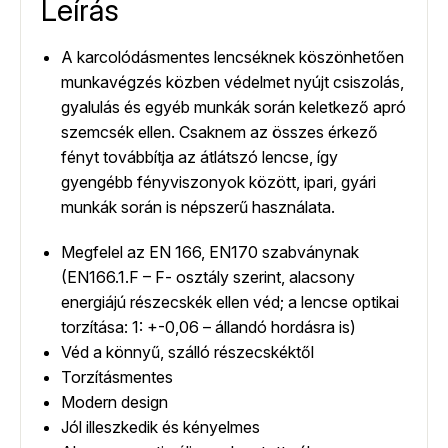
Leírás
A karcolódásmentes lencséknek köszönhetően
munkavégzés közben védelmet nyújt csiszolás,
gyalulás és egyéb munkák során keletkező apró
szemcsék ellen. Csaknem az összes érkező
fényt továbbítja az átlátszó lencse, így
gyengébb fényviszonyok között, ipari, gyári
munkák során is népszerű használata.
Megfelel az EN 166, EN170 szabványnak
(EN166.1.F – F- osztály szerint, alacsony
energiájú részecskék ellen véd; a lencse optikai
torzítása: 1: +-0,06 – állandó hordásra is)
Véd a könnyű, szálló részecskéktől
Torzításmentes
Modern design
Jól illeszkedik és kényelmes