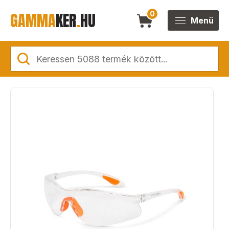
GAMMA
KER
.
HU
0
Menü