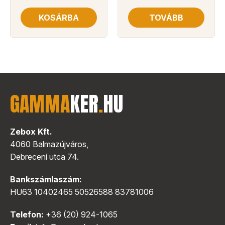
KOSÁRBA
TOVÁBB
GAMMA
KER
.
HU
Zebox Kft.
4060 Balmazújváros,
Debreceni utca 74.
Bankszámlaszám:
HU63 10402465 50526588 83781006
Telefon:
+36 (20) 924-1065