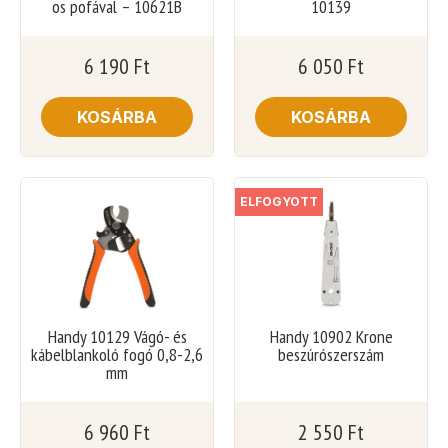
os pofával – 10621B
10139
6 190
Ft
6 050
Ft
KOSÁRBA
KOSÁRBA
ELFOGYOTT
Handy 10129 Vágó- és
Handy 10902 Krone
kábelblankoló fogó 0,8-2,6
beszúrószerszám
mm
6 960
Ft
2 550
Ft