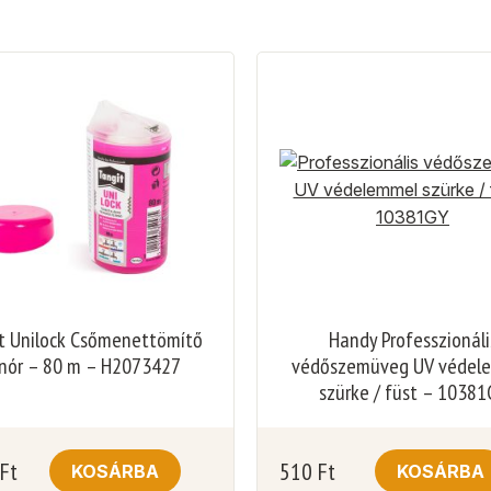
t Unilock Csőmenettömítő
Handy Professzionáli
inór – 80 m – H2073427
védőszemüveg UV védel
szürke / füst – 10381
Ft
510
Ft
KOSÁRBA
KOSÁRBA