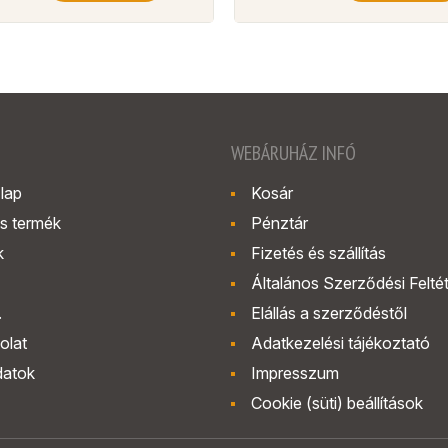
WEBÁRUHÁZ INFÓ
lap
Kosár
s termék
Pénztár
k
Fizetés és szállítás
Általános Szerződési Felté
.
Elállás a szerződéstől
olat
Adatkezelési tájékoztató
datok
Impresszum
Cookie (süti) beállítások