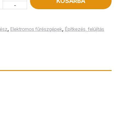
KOSÁRBA
-
rész
,
Elektromos fűrészgépek
,
Építkezés, felújítás