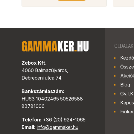
GAMMA
KER
.
HU
OLDALAK
Kezdő
Zebox Kft.
Össze
4060 Balmazújváros,
Akció
Debreceni utca 74.
Blog
Bankszámlaszám:
Gy.I.K
HU63 10402465 50526588
Kapcs
83781006
Fióka
Telefon:
+36 (20) 924-1065
Email:
info@gammaker.hu