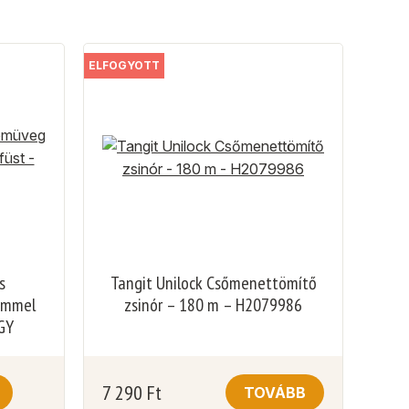
ELFOGYOTT
s
Tangit Unilock Csőmenettömítő
emmel
zsinór – 180 m – H2079986
GY
7 290
Ft
TOVÁBB