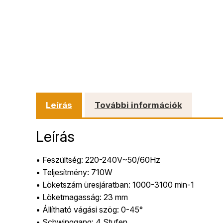
Leírás
További információk
Leírás
• Feszültség: 220-240V~50/60Hz
• Teljesítmény: 710W
• Löketszám üresjáratban: 1000-3100 min-1
• Löketmagasság: 23 mm
• Állítható vágási szög: 0-45°
• Schwinggang: 4 Stufen