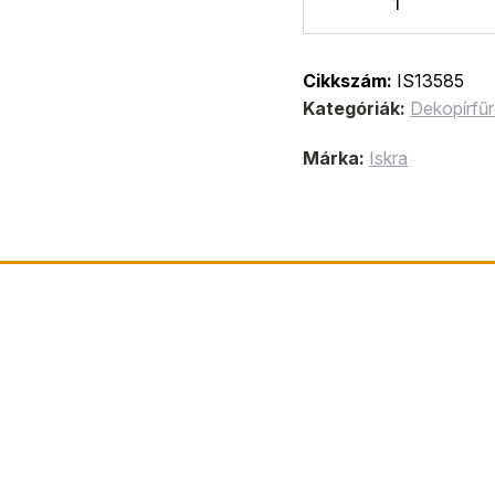
Cikkszám:
IS13585
Kategóriák:
Dekopírfű
Márka:
Iskra