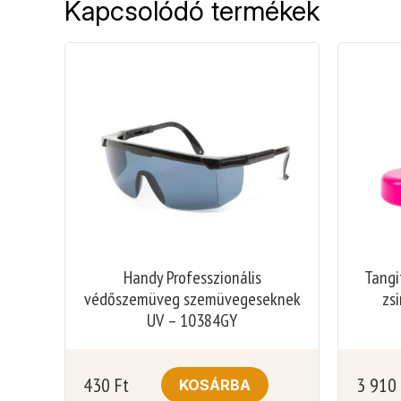
Kapcsolódó termékek
Handy Professzionális
Tangi
védőszemüveg szemüvegeseknek
zs
UV – 10384GY
430
Ft
3 910
KOSÁRBA