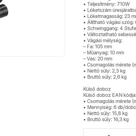
• Teljesítmény: 710W
• Löketszám üresjáratb
• Löketmagasság: 23 
• Állítható vágási szög:
• Schwinggang: 4 Stuf
• Változtatható sebesség
• Vágási mélység:
– Fa: 105 mm
– Műanyag: 10 mm
– Vas: 20 mm
• Csomagolás mérete (m
• Nettó súly: 2,3 kg
• Bruttó súly: 2,6 kg
Külső doboz
Külső doboz EAN kódj
• Csomagolás mérete (m
• Mennyiség: 6 db/dob
• Nettó súly: 15,8 kg
• Bruttó súly: 16,3 kg