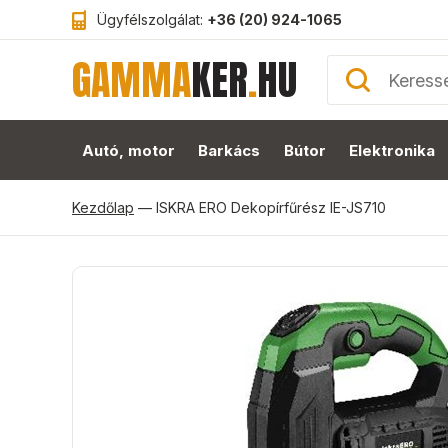
Ügyfélszolgálat:
+36 (20) 924-1065
GAMMA
KER
.
HU
Autó, motor
Barkács
Bútor
Elektronika
Kezdőlap
—
ISKRA ERO Dekopírfűrész IE-JS710