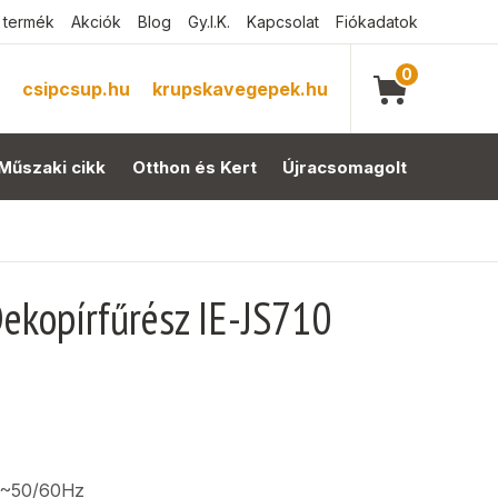
 termék
Akciók
Blog
Gy.I.K.
Kapcsolat
Fiókadatok
0
csipcsup.hu
krupskavegepek.hu
Műszaki cikk
Otthon és Kert
Újracsomagolt
ekopírfűrész IE-JS710
0V~50/60Hz