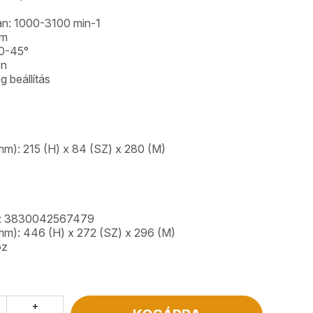
an: 1000-3100 min-1
mm
 0-45°
en
 beállítás
m): 215 (H) x 84 (SZ) x 280 (M)
a: 3830042567479
m): 446 (H) x 272 (SZ) x 296 (M)
oz
+