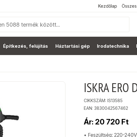
Kezdőlap
Összes
Építkezés, felújítás
Háztartási gép
Irodatechnika
ISKRA ERO D
CIKKSZÁM:
IS13585
EAN: 3830042567462
Ár:
20 720
Ft
• Feszültség: 220-24