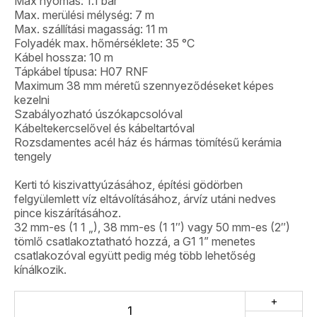
Max nyomás: 1.1 bar
Max. merülési mélység: 7 m
Max. szállítási magasság: 11 m
Folyadék max. hőmérséklete: 35 °C
Kábel hossza: 10 m
Tápkábel típusa: H07 RNF
Maximum 38 mm méretű szennyeződéseket képes
kezelni
Szabályozható úszókapcsolóval
Kábeltekercselővel és kábeltartóval
Rozsdamentes acél ház és hármas tömítésű kerámia
tengely
Kerti tó kiszivattyúzásához, építési gödörben
felgyülemlett víz eltávolításához, árvíz utáni nedves
pince kiszárításához.
32 mm-es (1 1 „), 38 mm-es (1 1″) vagy 50 mm-es (2″)
tömlő csatlakoztatható hozzá, a G1 1” menetes
csatlakozóval együtt pedig még több lehetőség
kínálkozik.
+