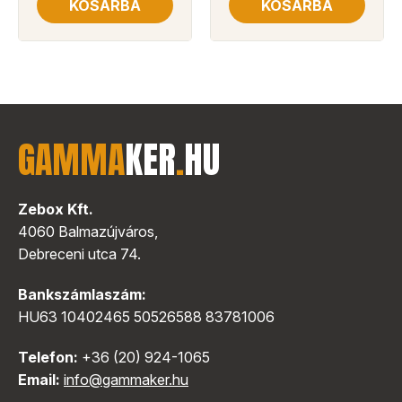
KOSÁRBA
KOSÁRBA
GAMMA
KER
.
HU
Zebox Kft.
4060 Balmazújváros,
Debreceni utca 74.
Bankszámlaszám:
HU63 10402465 50526588 83781006
Telefon:
+36 (20) 924-1065
Email:
info@gammaker.hu