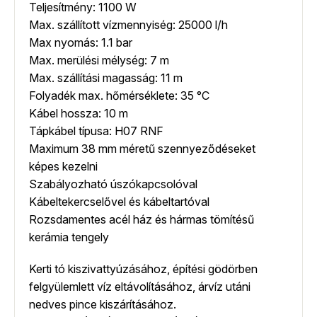
Teljesítmény: 1100 W
Max. szállított vízmennyiség: 25000 l/h
Max nyomás: 1.1 bar
Max. merülési mélység: 7 m
Max. szállítási magasság: 11 m
Folyadék max. hőmérséklete: 35 °C
Kábel hossza: 10 m
Tápkábel típusa: H07 RNF
Maximum 38 mm méretű szennyeződéseket
képes kezelni
Szabályozható úszókapcsolóval
Kábeltekercselővel és kábeltartóval
Rozsdamentes acél ház és hármas tömítésű
kerámia tengely
Kerti tó kiszivattyúzásához, építési gödörben
felgyülemlett víz eltávolításához, árvíz utáni
nedves pince kiszárításához.