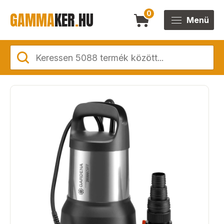
GAMMA
KER
.
HU
0
Menü