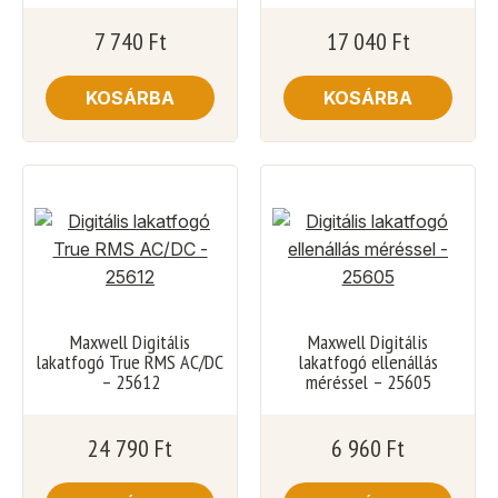
7 740
Ft
17 040
Ft
KOSÁRBA
KOSÁRBA
Maxwell Digitális
Maxwell Digitális
lakatfogó True RMS AC/DC
lakatfogó ellenállás
– 25612
méréssel – 25605
24 790
Ft
6 960
Ft