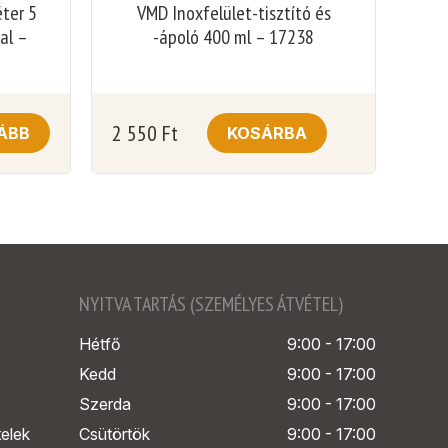
éter 5
VMD Inoxfelület-tisztító és
al –
-ápoló 400 ml – 17238
2 550
Ft
ÁBB
KOSÁRBA
NYITVA TARTÁS (SZEMÉLYES ÁTVÉTEL)
Hétfő
9:00 - 17:00
Kedd
9:00 - 17:00
Szerda
9:00 - 17:00
telek
Csütörtök
9:00 - 17:00