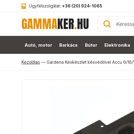
Ügyfélszolgálat:
+36 (20) 924-1065
GAMMA
KER
.
HU
Autó, motor
Barkács
Bútor
Elektronika
Kezdőlap
—
Gardena Késkészlet késvédővel Accu 6/16/V