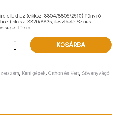
ó ollókhoz (cikksz. 8804/8805/2510) Fűnyíró
hoz (cikksz. 8820/8825)illeszthető.Színes
essége: 10 cm.
+
KOSÁRBA
-
 szerszám
,
Kerti gépek
,
Otthon és Kert
,
Sövényvágó