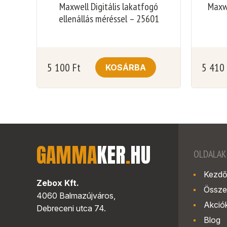
Maxwell Digitális lakatfogó
Maxwe
ellenállás méréssel – 25601
5 100
Ft
5 410
KOSÁRBA
GAMMA
KER
.
HU
OLDALAK
Kezdő
Zebox Kft.
Össze
4060 Balmazújváros,
Akció
Debreceni utca 74.
Blog