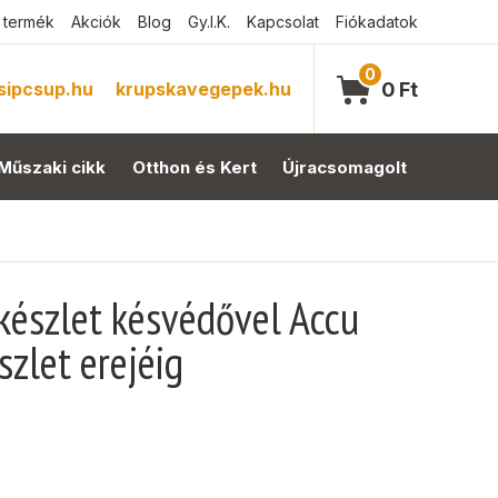
 termék
Akciók
Blog
Gy.I.K.
Kapcsolat
Fiókadatok
0
sipcsup.hu
krupskavegepek.hu
0
Ft
Műszaki cikk
Otthon és Kert
Újracsomagolt
készlet késvédővel Accu
zlet erejéig