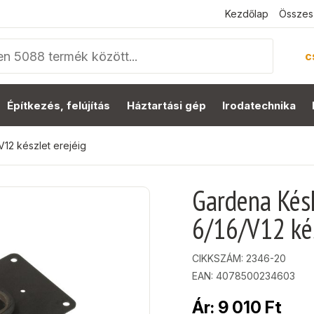
Kezdőlap
Összes
c
Építkezés, felújítás
Háztartási gép
Irodatechnika
12 készlet erejéig
Gardena Kés
6/16/V12 kés
CIKKSZÁM:
2346-20
EAN: 4078500234603
Ár:
9 010
Ft