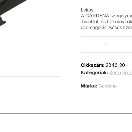
Leírás:
A GARDENA szegélynyír
TwinCut, és bokornyírók
csomagolás. Kések szél
Cikkszám:
2346-20
Kategóriák:
Kerti gép,
Márka:
Gardena