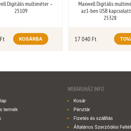
ll Digitális multiméter –
Maxwell Digitális multim
25109
az1-ben USB kapcsolatt
25328
Ft
17 040
Ft
KOSÁRBA
TOV
WEBÁRUHÁZ INFÓ
lap
Kosár
s termék
Pénztár
k
Fizetés és szállítás
Általános Szerződési Felté