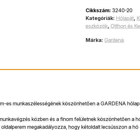
Cikkszám:
3240-20
Kategóriák:
Hólapát
,
K
eszközök
,
Otthon és Ke
Márka:
Gardena
 cm-es munkaszélességének köszönhetően a GARDENA hólapát 
munkavégzés közben és a finom felületnek köszönhetően a hó
s oldalperem megakadályozza, hogy kétoldalt lecsússzon a hó a