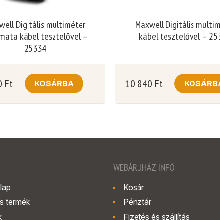
ell Digitális multiméter
Maxwell Digitális multi
mata kábel tesztelővel –
kábel tesztelővel – 25
25334
0
Ft
10 840
Ft
KOSÁRBA
KOSÁRB
WEBÁRUHÁZ INFÓ
lap
Kosár
s termék
Pénztár
k
Fizetés és szállítás