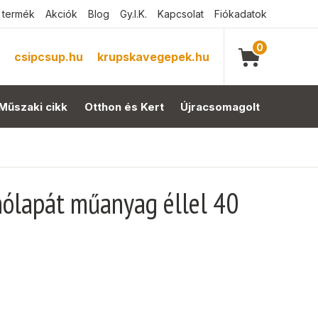
 termék
Akciók
Blog
Gy.I.K.
Kapcsolat
Fiókadatok
0
csipcsup.hu
krupskavegepek.hu
Műszaki cikk
Otthon és Kert
Újracsomagolt
hólapát műanyag éllel 40