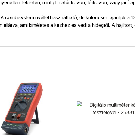
yenetlen felületen, mint pl. natúr kövön, térkövön, vagy járóla
ombisystem nyéllel használható, de különösen ajánljuk a 130
látva, ami kíméletes a kézhez és védi a hidegtől. A hajlított