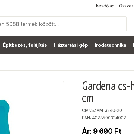
Kezdőlap
Összes
Építkezés, felújítás
Háztartási gép
Irodatechnika
Gardena cs-
cm
CIKKSZÁM:
3240-20
EAN: 4078500324007
Ár:
9 690
Ft