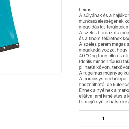
Leírás:
A súlyának és a hajlék
munkaszélességének kö
megoldás kis területek m
A széles bordázatú mű
és a finom felületnek k
A széles perem magas st
megakadályozza, hogy ké
40 °C-ig törésálló és el
Ideális minden típusú ta
pl. natúr kövön, térkövö
A rugalmas műanyag kül
A combisystem hólapát
használható, de különös
Ennek a nyélnek a mark
ellátva, ami kíméletes a 
formájú nyél a hátsó ké