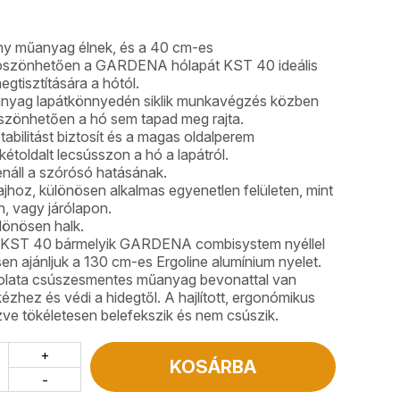
ony műanyag élnek, és a 40 cm-es
szönhetően a GARDENA hólapát KST 40 ideális
egtisztítására a hótól.
anyag lapátkönnyedén siklik munkavégzés közben
öszönhetően a hó sem tapad meg rajta.
abilitást biztosít és a magas oldalperem
toldalt lecsússzon a hó a lapátról.
lenáll a szórósó hatásának.
lajhoz, különösen alkalmas egyenetlen felületen, mint
n, vagy járólapon.
önösen halk.
 KST 40 bármelyik GARDENA combisystem nyéllel
en ajánljuk a 130 cm-es Ergoline alumínium nyelet.
olata csúszesmentes műanyag bevonattal van
kézhez és védi a hidegtől. A hajlított, ergonómikus
zve tökéletesen belefekszik és nem csúszik.
+
KOSÁRBA
-