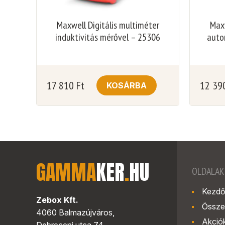
Maxwell Digitális multiméter
Maxw
induktivitás mérővel – 25306
auto
17 810
Ft
12 39
KOSÁRBA
GAMMA
KER
.
HU
OLDALAK
Kezdő
Zebox Kft.
Össze
4060 Balmazújváros,
Akció