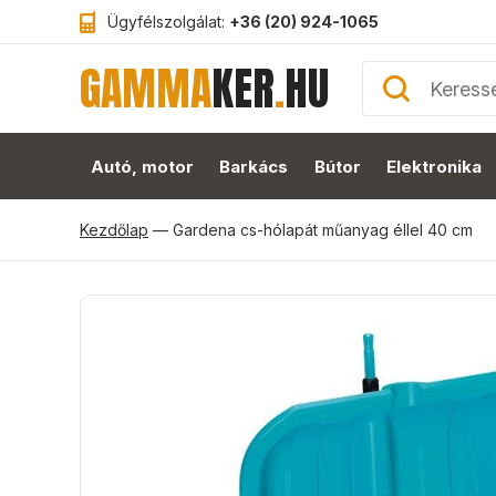
Ügyfélszolgálat:
+36 (20) 924-1065
GAMMA
KER
.
HU
Autó, motor
Barkács
Bútor
Elektronika
Kezdőlap
—
Gardena cs-hólapát műanyag éllel 40 cm