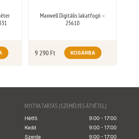
méter
Maxwell Digitális lakatfogó –
331
25610
9 290
Ft
A
KOSÁRBA
NYITVA TARTÁS (SZEMÉLYES ÁTVÉTEL)
Hétfő
9:00 - 17:00
Kedd
9:00 - 17:00
Szerda
9:00 - 17:00