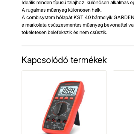
Ideális minden típusú talajhoz, különösen alkalmas eg
A rugalmas műanyag különösen halk.
A combisystem hólapát KST 40 bármelyik GARDENA c
a markolata csúszesmentes műanyag bevonattal van el
tökéletesen belefekszik és nem csúszik.
Kapcsolódó termékek