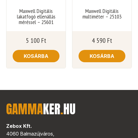
Maxwell Digitális
Maxwell Digitális
lakatfogó ellenállás
multiméter – 25103
méréssel – 25601
5 100
Ft
4 590
Ft
KOSÁRBA
KOSÁRBA
GAMMA
KER
.
HU
Zebox Kft.
4060 Balmazújváros,