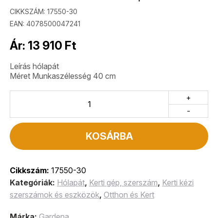
CIKKSZÁM:
17550-30
EAN: 4078500047241
Ár:
13 910
Ft
Leírás hólapát
Méret Munkaszélesség 40 cm
+
-
KOSÁRBA
Cikkszám:
17550-30
Kategóriák:
Hólapát
,
Kerti gép, szerszám
,
Kerti kézi
szerszámok és eszközök
,
Otthon és Kert
Márka:
Gardena