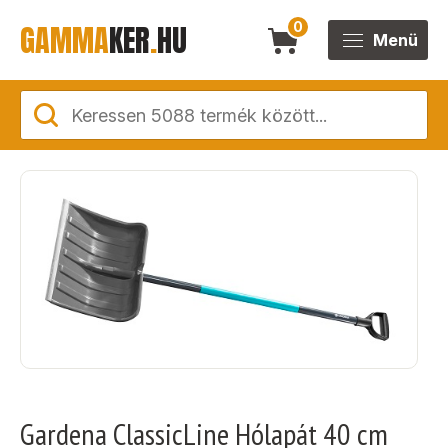
GAMMA
KER
.
HU
0
Menü
Gardena ClassicLine Hólapát 40 cm