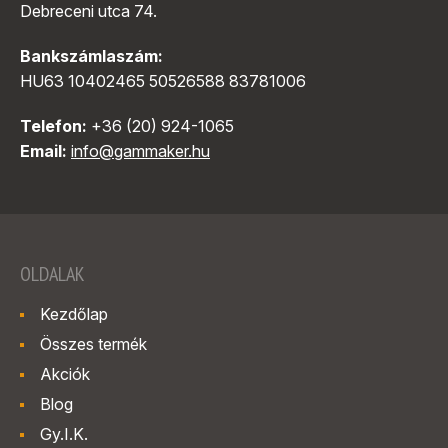
Debreceni utca 74.
Bankszámlaszám:
HU63 10402465 50526588 83781006
Telefon:
+36 (20) 924-1065
Email:
info@gammaker.hu
OLDALAK
Kezdőlap
Összes termék
Akciók
Blog
Gy.I.K.