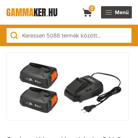
GAMMA
KER
.
HU
0
Menü