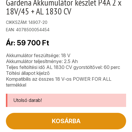
Gardena Akkumulátor készlet P4A 2 x
18V/45 + AL 1830 CV
CIKKSZÁM:
14907-20
EAN: 4078500054454
Ár:
59 700
Ft
Akkumulátor feszültsége: 18 V
Akkumulátor teljesítménye: 2.5 Ah
Teljes feltöltési idő AL 1830 CV gyorstöltővel: 60 perc
Töltési állapot kijelző
Kompatibilis az összes 18 V-os POWER FOR ALL
termékkel
Utolsó darab!
KOSÁRBA