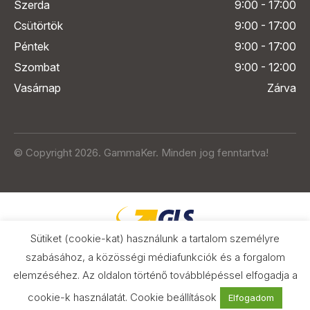
Szerda
9:00 - 17:00
Csütörtök
9:00 - 17:00
Péntek
9:00 - 17:00
Szombat
9:00 - 12:00
Vasárnap
Zárva
© Copyright 2026. GammaKer. Minden jog fenntartva!
Sütiket (cookie-kat) használunk a tartalom személyre
szabásához, a közösségi médiafunkciók és a forgalom
elemzéséhez. Az oldalon történő továbblépéssel elfogadja a
Árak és paraméterek összehasonlítása
az Árukeresőn
cookie-k használatát.
Cookie beállítások
Elfogadom