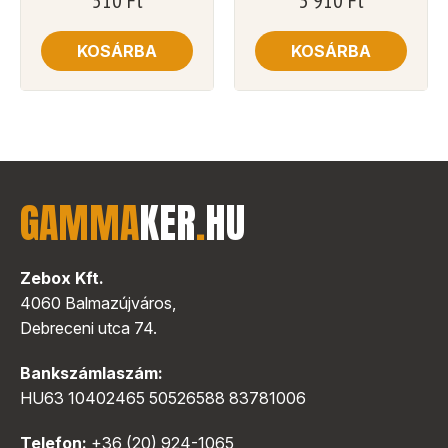
KOSÁRBA
KOSÁRBA
GAMMA
KER
.
HU
Zebox Kft.
4060 Balmazújváros,
Debreceni utca 74.
Bankszámlaszám:
HU63 10402465 50526588 83781006
Telefon:
+36 (20) 924-1065