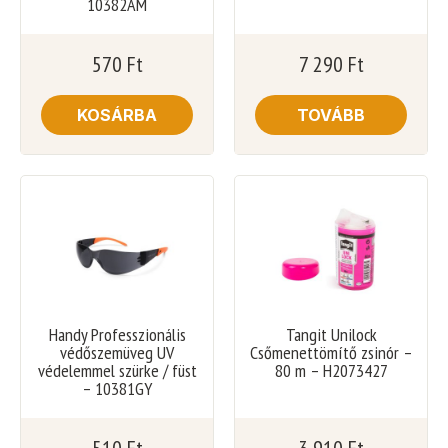
10382AM
570
Ft
7 290
Ft
KOSÁRBA
TOVÁBB
Handy Professzionális
Tangit Unilock
védőszemüveg UV
Csőmenettömítő zsinór –
védelemmel szürke / füst
80 m – H2073427
– 10381GY
510
Ft
3 910
Ft