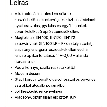
Leírás
A karcolódás mentes lencséknek
köszönhetően munkavégzés közben védelmet
nyújt csiszolás, gyalulás és egyéb munkák
során keletkező apró szemcsék ellen.
Megfelel az EN 166, EN170, EN172
szabványnak (EN166.1.F – F- osztály szerint,
alacsony energiájú részecskék ellen véd; a
lencse optikai torzítása: 1: +-0,06 – állandó
hordásra is)
Véd a könnyű, szálló részecskéktől
Modern design
Stabil keret integrált oldalsó résszel és egyenes
szárakkal ütésálló poliamidból
Jól illeszkedik és kényelmes
Alacsony, optimálisan elosztott súly