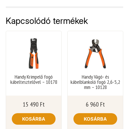
Kapcsolódó termékek
Handy Krimpelő fogó
Handy Vágó- és
kábeltesztelővel – 10178
kábelblankoló fogó 2,6-5,2
mm – 10128
15 490
Ft
6 960
Ft
KOSÁRBA
KOSÁRBA