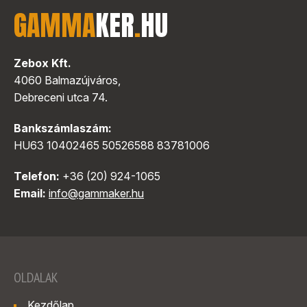
GAMMA
KER
.
HU
Zebox Kft.
4060 Balmazújváros,
Debreceni utca 74.
Bankszámlaszám:
HU63 10402465 50526588 83781006
Telefon:
+36 (20) 924-1065
Email:
info@gammaker.hu
OLDALAK
Kezdőlap