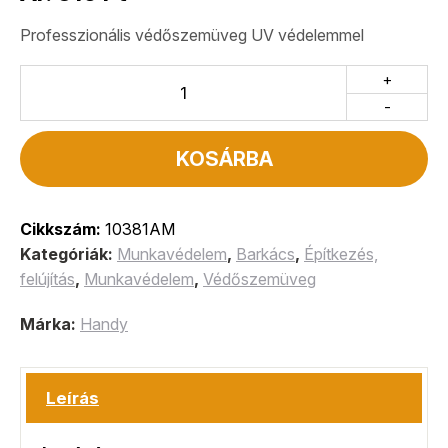
Professzionális védőszemüveg UV védelemmel
+
-
KOSÁRBA
Cikkszám:
10381AM
Kategóriák:
Munkavédelem
,
Barkács
,
Építkezés,
felújítás
,
Munkavédelem
,
Védőszemüveg
Márka:
Handy
Leírás