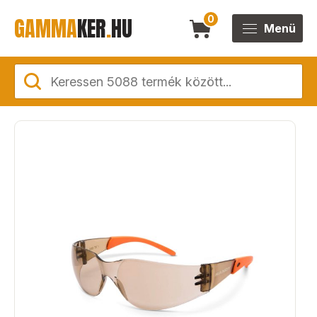
GAMMA
KER
.
HU
0
Menü