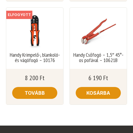
ELFOGYOTT
Handy Krimpelő-, blankoló-
Handy Csőfogó – 1,5″ 45°-
és vágófogó – 10176
os pofával – 10621B
8 200
Ft
6 190
Ft
TOVÁBB
KOSÁRBA