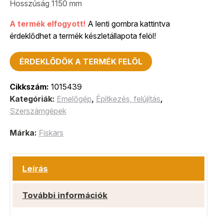
Hosszúság 1150 mm
A termék elfogyott!
A lenti gombra kattintva
érdeklődhet a termék készletállapota felöl!
ÉRDEKLŐDÖK A TERMÉK FELÖL
Cikkszám:
1015439
Kategóriák:
Emelőgép
,
Építkezés, felújítás
,
Szerszámgépek
Márka:
Fiskars
Leírás
További információk