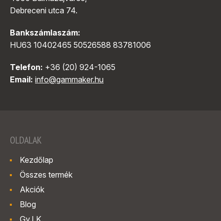
Debreceni utca 74.
Bankszámlaszám:
HU63 10402465 50526588 83781006
Telefon:
+36 (20) 924-1065
Email:
info@gammaker.hu
OLDALAK
Kezdőlap
Összes termék
Akciók
Blog
Gy.I.K.