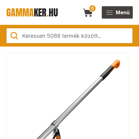
GAMMA
KER
.
HU
0
Menü