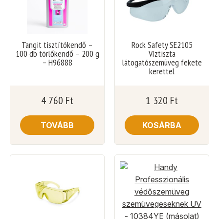
Tangit tisztítókendő –
Rock Safety SE2105
100 db törlőkendő – 200 g
Víztiszta
– H96888
látogatószemüveg fekete
kerettel
4 760
Ft
1 320
Ft
TOVÁBB
KOSÁRBA