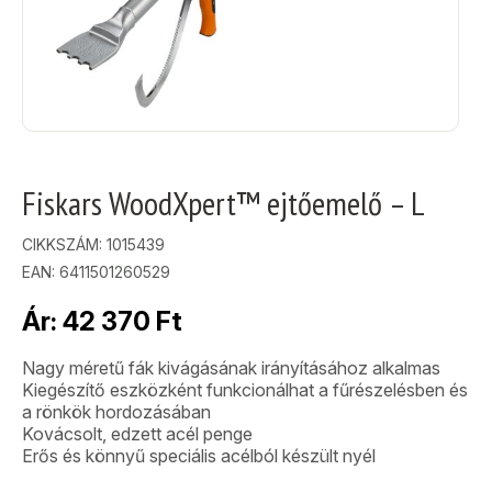
Fiskars WoodXpert™ ejtőemelő – L
CIKKSZÁM:
1015439
EAN: 6411501260529
Ár:
42 370
Ft
Nagy méretű fák kivágásának irányításához alkalmas
Kiegészítő eszközként funkcionálhat a fűrészelésben és
a rönkök hordozásában
Kovácsolt, edzett acél penge
Erős és könnyű speciális acélból készült nyél