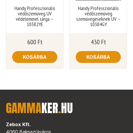
Handy Professzionális
Handy Professzionális
védőszemüveg UV
védőszemüveg
védelemmel sárga –
szemüvegeseknek UV –
10382YE
10384GY
600
Ft
430
Ft
KOSÁRBA
KOSÁRBA
GAMMA
KER
.
HU
Zebox Kft.
4060 Balmazújváros,