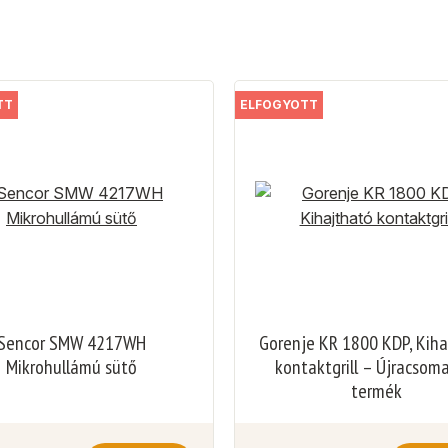
TT
ELFOGYOTT
Sencor SMW 4217WH
Gorenje KR 1800 KDP, Kih
Mikrohullámú sütő
kontaktgrill – Újracsom
termék