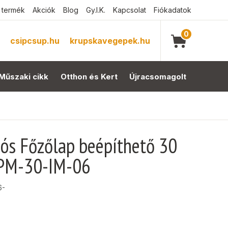
 termék
Akciók
Blog
Gy.I.K.
Kapcsolat
Fiókadatok
0
csipcsup.hu
krupskavegepek.hu
Műszaki cikk
Otthon és Kert
Újracsomagolt
ós Főzőlap beépíthető 30
MPM-30-IM-06
6-