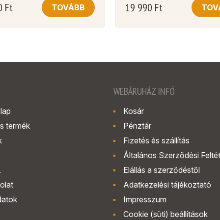
0
Ft
19 990
Ft
TOVÁBB
TOV
WEBÁRUHÁZ INFÓ
lap
Kosár
s termék
Pénztár
k
Fizetés és szállítás
Általános Szerződési Felté
.
Elállás a szerződéstől
olat
Adatkezelési tájékoztató
datok
Impresszum
Cookie (süti) beállítások