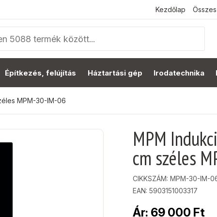
Kezdőlap
Összes
Építkezés, felújítás
Háztartási gép
Irodatechnika
széles MPM-30-IM-06
MPM Indukci
cm széles 
CIKKSZÁM:
MPM-30-IM-0
EAN: 5903151003317
Ár:
69 000
Ft