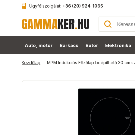
Ügyfélszolgálat:
+36 (20) 924-1065
GAMMA
KER
.
HU
Autó, motor
Barkács
Bútor
Elektronika
Kezdőlap
—
MPM Indukciós Főzőlap beépíthető 30 cm 