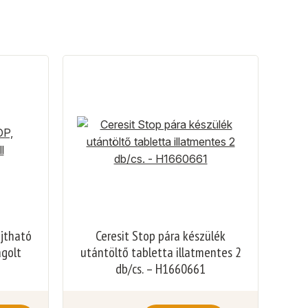
ajtható
Ceresit Stop pára készülék
agolt
utántöltő tabletta illatmentes 2
db/cs. – H1660661