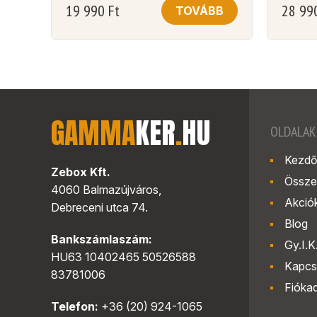
19 990
Ft
28 99
TOVÁBB
GAMMA
KER
.
HU
OLDALAK
Kezdő
Zebox Kft.
Össze
4060 Balmazújváros,
Akció
Debreceni utca 74.
Blog
Bankszámlaszám:
Gy.I.K
HU63 10402465 50526588
Kapcs
83781006
Fióka
Telefon:
+36 (20) 924-1065