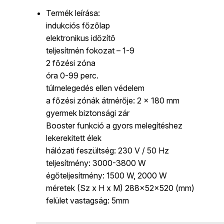
Termék leírása:
indukciós főzőlap
elektronikus időzítő
teljesítmén fokozat – 1-9
2 főzési zóna
óra 0-99 perc.
túlmelegedés ellen védelem
a főzési zónák átmérője: 2 x 180 mm
gyermek biztonsági zár
Booster funkció a gyors melegítéshez
lekerekitett élek
hálózati feszültség: 230 V / 50 Hz
teljesítmény: 3000-3800 W
égőteljesítmény: 1500 W, 2000 W
méretek (Sz x H x M) 288x52x520 (mm)
felület vastagság: 5mm