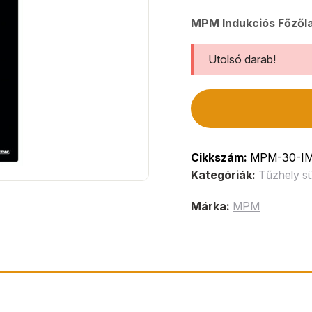
MPM Indukciós Főzől
Utolsó darab!
Cikkszám:
MPM-30-IM
Kategóriák:
Tűzhely s
Márka:
MPM