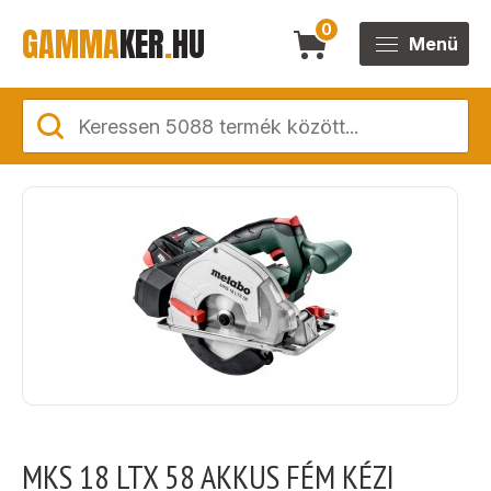
GAMMA
KER
.
HU
0
Menü
MKS 18 LTX 58 AKKUS FÉM KÉZI