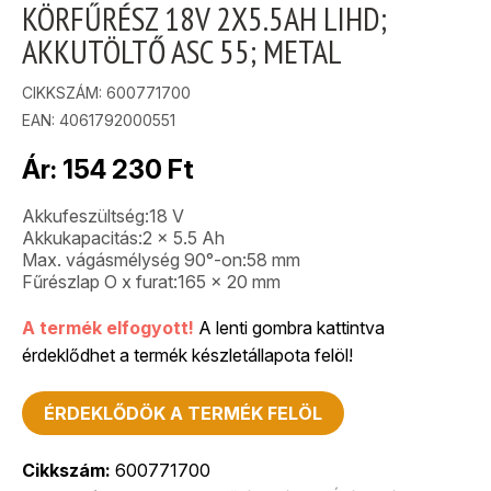
KÖRFŰRÉSZ 18V 2X5.5AH LIHD;
AKKUTÖLTŐ ASC 55; METAL
CIKKSZÁM:
600771700
EAN: 4061792000551
Ár:
154 230
Ft
Akkufeszültség:18 V
Akkukapacitás:2 x 5.5 Ah
Max. vágásmélység 90°-on:58 mm
Fűrészlap O x furat:165 x 20 mm
A termék elfogyott!
A lenti gombra kattintva
érdeklődhet a termék készletállapota felöl!
ÉRDEKLŐDÖK A TERMÉK FELÖL
Cikkszám:
600771700