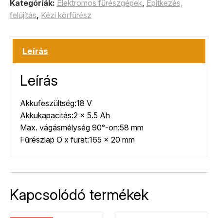
Kategóriák:
Elektromos fűrészgépek
,
Építkezés,
felújítás
,
Kézi körfűrész
Leírás
Leírás
Akkufeszültség:18 V
Akkukapacitás:2 x 5.5 Ah
Max. vágásmélység 90°-on:58 mm
Fűrészlap O x furat:165 x 20 mm
Kapcsolódó termékek