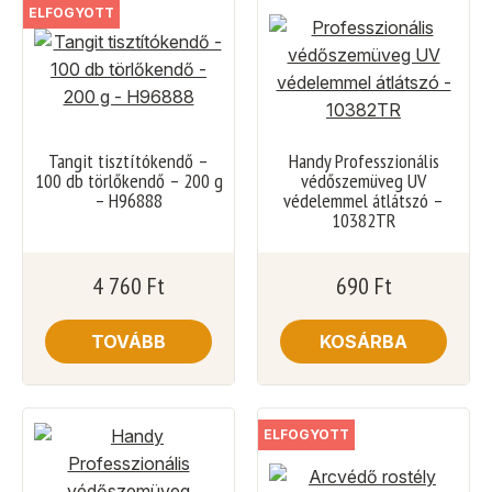
ELFOGYOTT
Tangit tisztítókendő –
Handy Professzionális
100 db törlőkendő – 200 g
védőszemüveg UV
– H96888
védelemmel átlátszó –
10382TR
4 760
Ft
690
Ft
TOVÁBB
KOSÁRBA
ELFOGYOTT