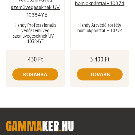
Handy Professzionális
Handy Arcvédő rostély
védőszemüveg
homlokpánttal – 10374
szemüvegeseknek UV –
10384YE
430
Ft
3 400
Ft
KOSÁRBA
TOVÁBB
GAMMA
KER
.
HU