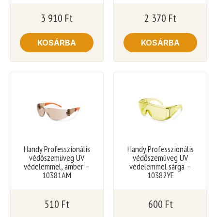
3 910
Ft
2 370
Ft
KOSÁRBA
KOSÁRBA
Handy Professzionális
Handy Professzionális
védőszemüveg UV
védőszemüveg UV
védelemmel, amber –
védelemmel sárga –
10381AM
10382YE
510
Ft
600
Ft