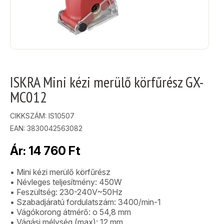
ISKRA Mini kézi merülő körfűrész GX-
MC012
CIKKSZÁM:
IS10507
EAN: 3830042563082
Ár:
14 760
Ft
• Mini kézi merülő körfűrész
• Névleges teljesítmény: 450W
• Feszültség: 230-240V~50Hz
• Szabadjáratú fordulatszám: 3400/min-1
• Vágókorong átmérő: o 54,8 mm
• Vágási mélység (max): 12 mm