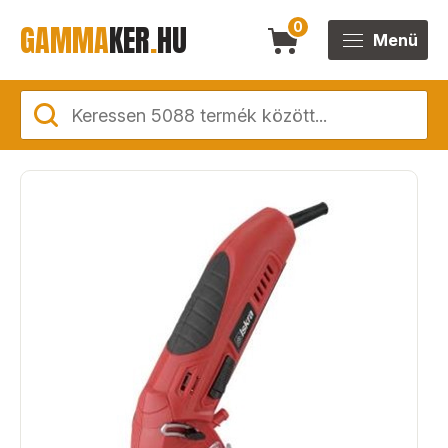
GAMMA
KER
.
HU
0
Menü