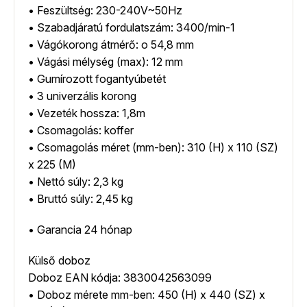
• Feszültség: 230-240V~50Hz
• Szabadjáratú fordulatszám: 3400/min-1
• Vágókorong átmérő: o 54,8 mm
• Vágási mélység (max): 12 mm
• Gumírozott fogantyúbetét
• 3 univerzális korong
• Vezeték hossza: 1,8m
• Csomagolás: koffer
• Csomagolás méret (mm-ben): 310 (H) x 110 (SZ)
x 225 (M)
• Nettó súly: 2,3 kg
• Bruttó súly: 2,45 kg
• Garancia 24 hónap
Külső doboz
Doboz EAN kódja: 3830042563099
• Doboz mérete mm-ben: 450 (H) x 440 (SZ) x