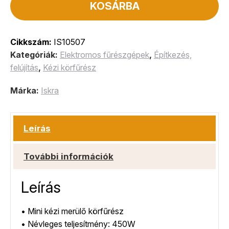
KOSÁRBA
Cikkszám:
IS10507
Kategóriák:
Elektromos fűrészgépek
,
Építkezés,
felújítás
,
Kézi körfűrész
Márka:
Iskra
Leírás
További információk
Leírás
• Mini kézi merülő körfűrész
• Névleges teljesítmény: 450W