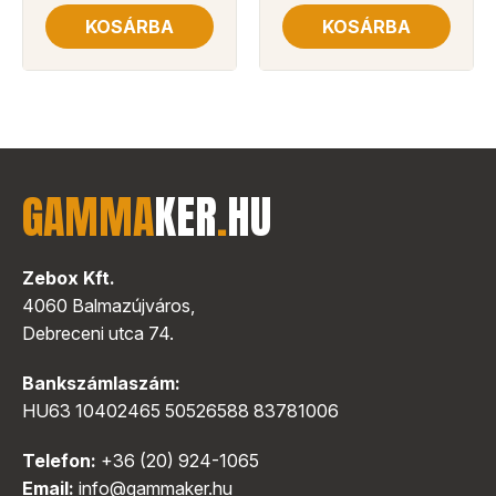
KOSÁRBA
KOSÁRBA
GAMMA
KER
.
HU
Zebox Kft.
4060 Balmazújváros,
Debreceni utca 74.
Bankszámlaszám:
HU63 10402465 50526588 83781006
Telefon:
+36 (20) 924-1065
Email:
info@gammaker.hu