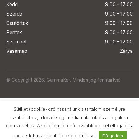
Kedd
9:00 - 17:00
Szerda
9:00 - 17:00
Csütörtök
9:00 - 17:00
Péntek
9:00 - 17:00
Szombat
9:00 - 12:00
Vasárnap
Zárva
© Copyright 2026. GammaKer. Minden jog fenntartva!
Sütiket (cookie-kat) használunk a tartalom személyre
szabásához, a közösségi médiafunkciók és a forgalom
elemzéséhez. Az oldalon történő továbblépéssel elfogadja a
Árak és paraméterek összehasonlítása
az Árukeresőn
cookie-k használatát.
Cookie beállítások
Elfogadom