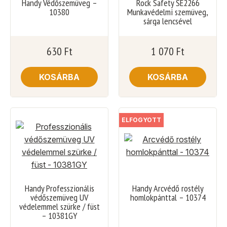
Handy Védőszemüveg –
Rock Safety SE2266
10380
Munkavédelmi szemüveg,
sárga lencsével
630
Ft
1 070
Ft
KOSÁRBA
KOSÁRBA
ELFOGYOTT
Handy Professzionális
Handy Arcvédő rostély
védőszemüveg UV
homlokpánttal – 10374
védelemmel szürke / füst
– 10381GY