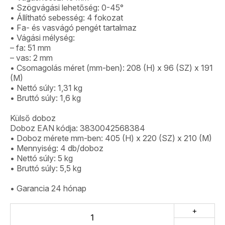
• Szögvágási lehetőség: 0-45°
• Állítható sebesség: 4 fokozat
• Fa- és vasvágó pengét tartalmaz
• Vágási mélység:
– fa: 51 mm
– vas: 2 mm
• Csomagolás méret (mm-ben): 208 (H) x 96 (SZ) x 191
(M)
• Nettó súly: 1,31 kg
• Bruttó súly: 1,6 kg
Külső doboz
Doboz EAN kódja: 3830042568384
• Doboz mérete mm-ben: 405 (H) x 220 (SZ) x 210 (M)
• Mennyiség: 4 db/doboz
• Nettó súly: 5 kg
• Bruttó súly: 5,5 kg
• Garancia 24 hónap
+
-