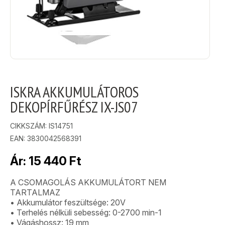
ISKRA AKKUMULÁTOROS
DEKOPÍRFŰRÉSZ IX-JS07
CIKKSZÁM:
IS14751
EAN: 3830042568391
Ár:
15 440
Ft
A CSOMAGOLÁS AKKUMULÁTORT NEM
TARTALMAZ
• Akkumulátor feszültsége: 20V
• Terhelés nélküli sebesség: 0-2700 min-1
• Vágáshossz: 19 mm