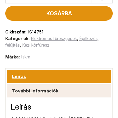
KOSÁRBA
Cikkszám:
IS14751
Kategóriák:
Elektromos fűrészgépek
,
Építkezés,
felújítás
,
Kézi körfűrész
Márka:
Iskra
Leírás
További információk
Leírás