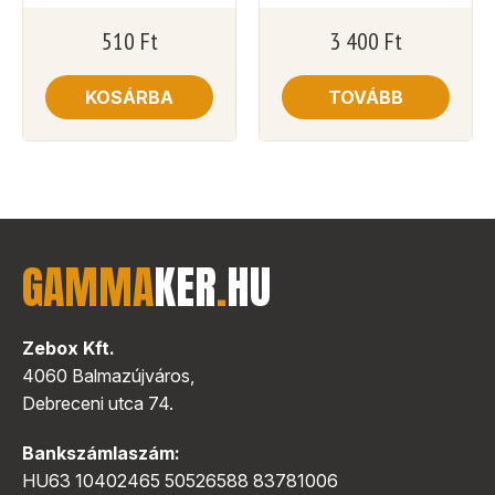
510
Ft
3 400
Ft
KOSÁRBA
TOVÁBB
GAMMA
KER
.
HU
Zebox Kft.
4060 Balmazújváros,
Debreceni utca 74.
Bankszámlaszám:
HU63 10402465 50526588 83781006