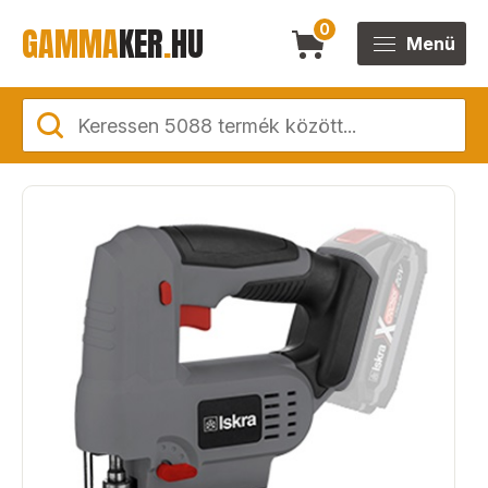
GAMMA
KER
.
HU
0
Menü