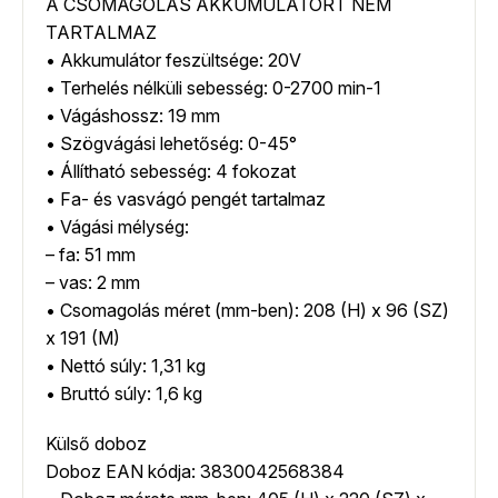
A CSOMAGOLÁS AKKUMULÁTORT NEM
TARTALMAZ
• Akkumulátor feszültsége: 20V
• Terhelés nélküli sebesség: 0-2700 min-1
• Vágáshossz: 19 mm
• Szögvágási lehetőség: 0-45°
• Állítható sebesség: 4 fokozat
• Fa- és vasvágó pengét tartalmaz
• Vágási mélység:
– fa: 51 mm
– vas: 2 mm
• Csomagolás méret (mm-ben): 208 (H) x 96 (SZ)
x 191 (M)
• Nettó súly: 1,31 kg
• Bruttó súly: 1,6 kg
Külső doboz
Doboz EAN kódja: 3830042568384