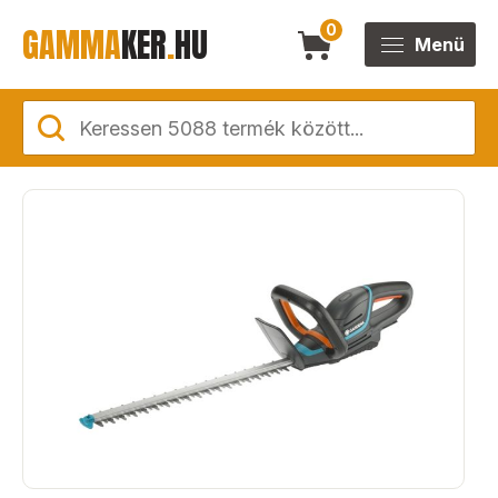
GAMMA
KER
.
HU
0
Menü