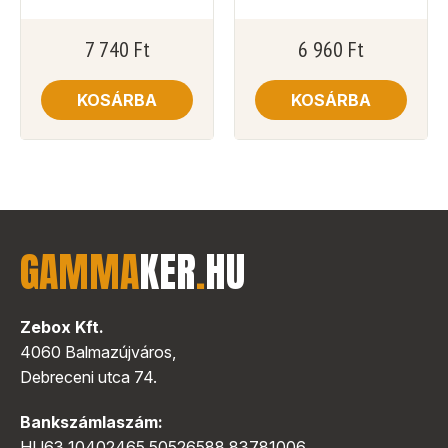
7 740
Ft
6 960
Ft
KOSÁRBA
KOSÁRBA
GAMMA
KER
.
HU
Zebox Kft.
4060 Balmazújváros,
Debreceni utca 74.
Bankszámlaszám:
HU63 10402465 50526588 83781006