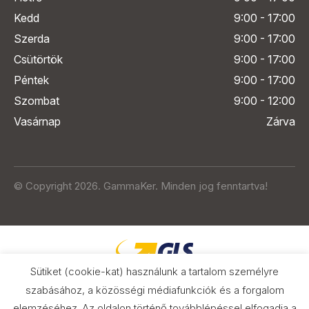
Kedd
9:00 - 17:00
Szerda
9:00 - 17:00
Csütörtök
9:00 - 17:00
Péntek
9:00 - 17:00
Szombat
9:00 - 12:00
Vasárnap
Zárva
© Copyright 2026. GammaKer. Minden jog fenntartva!
Sütiket (cookie-kat) használunk a tartalom személyre
szabásához, a közösségi médiafunkciók és a forgalom
elemzéséhez. Az oldalon történő továbblépéssel elfogadja a
Árak és paraméterek összehasonlítása