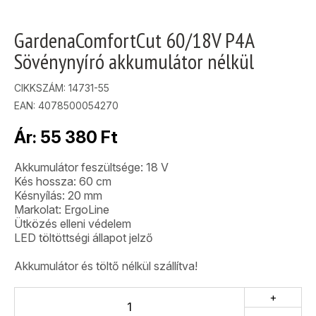
GardenaComfortCut 60/18V P4A
Sövénynyíró akkumulátor nélkül
CIKKSZÁM:
14731-55
EAN: 4078500054270
Ár:
55 380
Ft
Akkumulátor feszültsége: 18 V
Kés hossza: 60 cm
Késnyílás: 20 mm
Markolat: ErgoLine
Ütközés elleni védelem
LED töltöttségi állapot jelző
Akkumulátor és töltő nélkül szállítva!
+