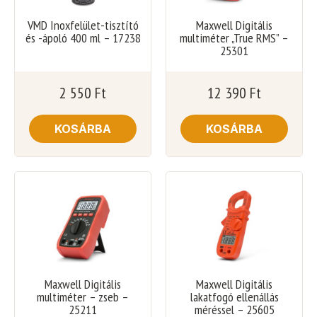
VMD Inoxfelület-tisztító
Maxwell Digitális
és -ápoló 400 ml – 17238
multiméter „True RMS” –
25301
2 550
Ft
12 390
Ft
KOSÁRBA
KOSÁRBA
Maxwell Digitális
Maxwell Digitális
multiméter – zseb –
lakatfogó ellenállás
25211
méréssel – 25605