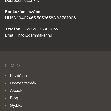
Debreceni utca 74.
Bankszámlaszám:
HU63 10402465 50526588 83781006
Telefon:
+36 (20) 924-1065
Email:
info@gammaker.hu
OLDALAK
Kezdőlap
Összes termék
Akciók
Blog
Gy.I.K.