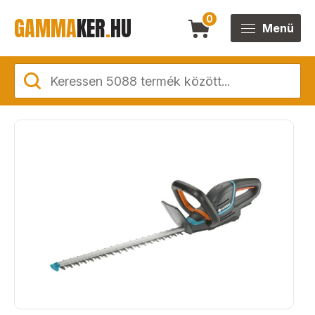
GAMMA
KER
.
HU
0
Menü