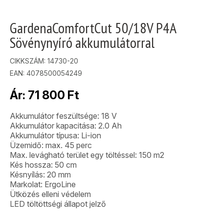
GardenaComfortCut 50/18V P4A
Sövénynyíró akkumulátorral
CIKKSZÁM:
14730-20
EAN: 4078500054249
Ár:
71 800
Ft
Akkumulátor feszültsége: 18 V
Akkumulátor kapacitása: 2.0 Ah
Akkumulátor típusa: Li-ion
Üzemidő: max. 45 perc
Max. levágható terület egy töltéssel: 150 m2
Kés hossza: 50 cm
Késnyílás: 20 mm
Markolat: ErgoLine
Ütközés elleni védelem
LED töltöttségi állapot jelző