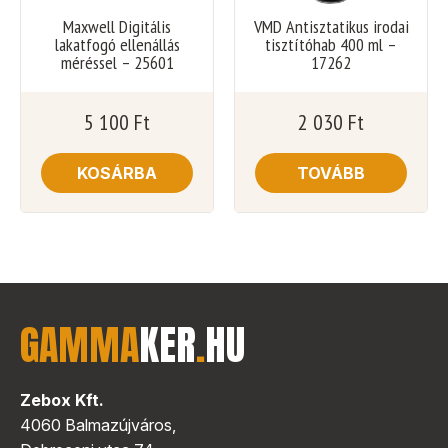
Maxwell Digitális
VMD Antisztatikus irodai
lakatfogó ellenállás
tisztítóhab 400 ml –
méréssel – 25601
17262
5 100
Ft
2 030
Ft
KOSÁRBA
TOVÁBB
GAMMA
KER
.
HU
Zebox Kft.
4060 Balmazújváros,