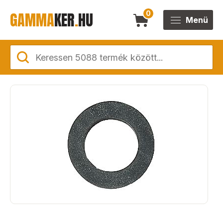
GAMMA
KER
.
HU
0
Menü