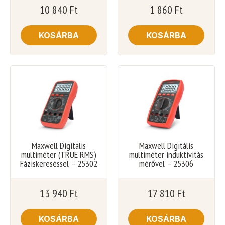
10 840
Ft
1 860
Ft
KOSÁRBA
KOSÁRBA
Maxwell Digitális
Maxwell Digitális
multiméter (TRUE RMS)
multiméter induktivitás
Fáziskereséssel – 25302
mérővel – 25306
13 940
Ft
17 810
Ft
KOSÁRBA
KOSÁRBA