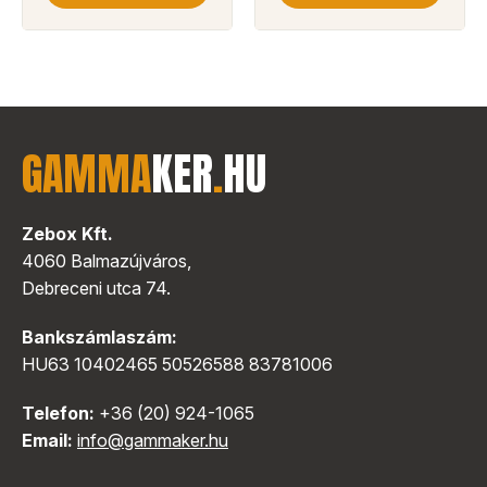
GAMMA
KER
.
HU
Zebox Kft.
4060 Balmazújváros,
Debreceni utca 74.
Bankszámlaszám:
HU63 10402465 50526588 83781006
Telefon:
+36 (20) 924-1065
Email:
info@gammaker.hu