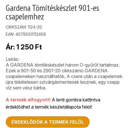
Gardena Tömítéskészlet 901-es
csapelemhez
CIKKSZÁM:
1124-20
EAN: 4078500112406
Ár:
1 250
Ft
Leírás:
A GARDENA tömítéskészlet három O-gyűrűt tartalmaz.
Ezek a 901-50 és 2901-20 cikkszámú GARDENA
csapelemeken használhatók. A csere után a csapelemek
újra tökéletesen szivárgásmentesek lesznek, egy csepp
víz sem vész kárba.
A termék elfogyott!
A lenti gombra kattintva
érdeklődhet a termék készletállapota felöl!
ÉRDEKLŐDÖK A TERMÉK FELÖL