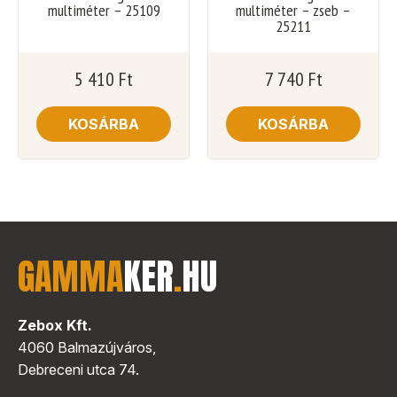
multiméter – 25109
multiméter – zseb –
25211
5 410
Ft
7 740
Ft
KOSÁRBA
KOSÁRBA
GAMMA
KER
.
HU
Zebox Kft.
4060 Balmazújváros,
Debreceni utca 74.