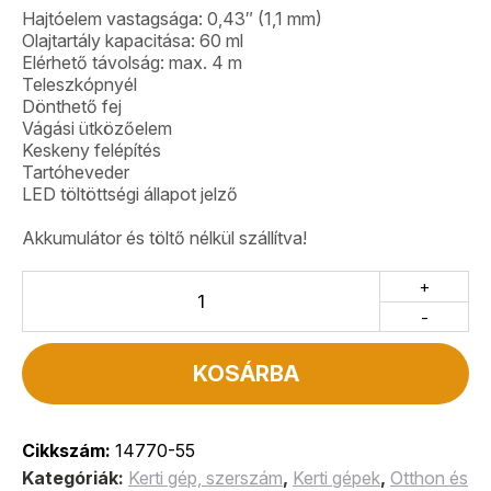
Hajtóelem vastagsága: 0,43″ (1,1 mm)
Olajtartály kapacitása: 60 ml
Elérhető távolság: max. 4 m
Teleszkópnyél
Dönthető fej
Vágási ütközőelem
Keskeny felépítés
Tartóheveder
LED töltöttségi állapot jelző
Akkumulátor és töltő nélkül szállítva!
+
-
KOSÁRBA
Cikkszám:
14770-55
Kategóriák:
Kerti gép, szerszám
,
Kerti gépek
,
Otthon és