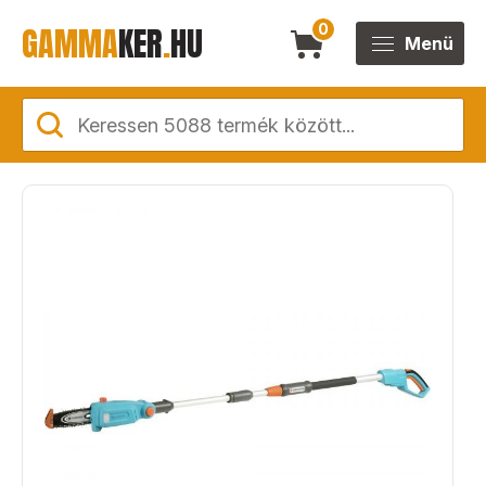
GAMMA
KER
.
HU
0
Menü