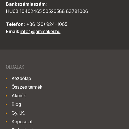
Bankszámlaszám:
HU63 10402465 50526588 83781006
Telefon:
+36 (20) 924-1065
Email:
info@gammaker.hu
OLDALAK
Kezdőlap
Összes termék
Akciók
Blog
Gy.I.K.
Kapcsolat