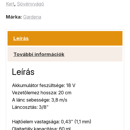
Kert
,
Sövényvágó
Márka:
Gardena
Leírás
További információk
Leírás
Akkumulátor feszültsége: 18 V
Vezetőlemez hossza: 20 cm
A lánc sebessége: 3,8 m/s
Láncosztás: 3/8″
Hajtóelem vastagsága: 0,43″ (1,1 mm)
Olajtartály kapacitása: 60 ml