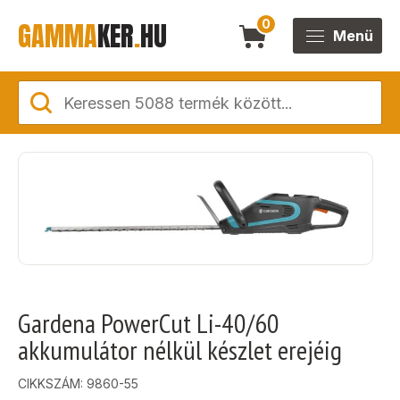
GAMMA
KER
.
HU
0
Menü
Gardena PowerCut Li-40/60
akkumulátor nélkül készlet erejéig
CIKKSZÁM:
9860-55