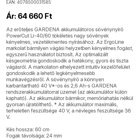
EAN: 4078500031585
Ár:
64 660
Ft
Az erőteljes GARDENA akkumulátoros sövénynyíró
PowerCut Li-40/60 tökéletes nagy sövények
kényelmes, vezetékmentes nyírásához. Az ErgoLine
markolat bármilyen vágási helyzetben kényelmes fogást,
egyszerű használatot biztosít. Az optimalizált
késgeometria gondoskodik a hatékony, gyors és tiszta
vágásról. A markolaton elhelyezett intuitív kezelőfelület
gondoskodik a lehető legkényelmesebb
munkavégzésről. A sövénynyíró a könnyen
karbantartható 40 V*-os és 2,6 Ah-s GARDENA
rendszerakkumulátorral üzemel (az akkumulátor külön
kapható). Az akkumulátor bármikor, memóriahatás nélkül
gyorsan újratölthető. * Az akkumulátor maximális,
terheletlen feszültsége 40 V, a névleges feszültsége 36
V.
Kés hossza: 60 cm
Fogak távolsága: 24 mm