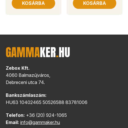
KOSÁRBA
KOSÁRBA
GAMMA
KER
.
HU
Zebox Kft.
4060 Balmazújváros,
Debreceni utca 74.
Bankszámlaszám:
HU63 10402465 50526588 83781006
Telefon:
+36 (20) 924-1065
Email:
info@gammaker.hu