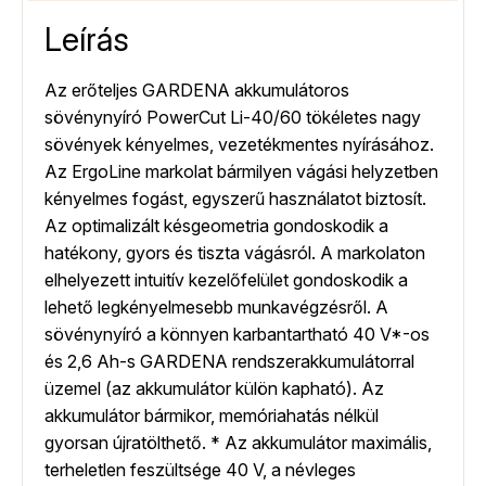
Leírás
Az erőteljes GARDENA akkumulátoros
sövénynyíró PowerCut Li-40/60 tökéletes nagy
sövények kényelmes, vezetékmentes nyírásához.
Az ErgoLine markolat bármilyen vágási helyzetben
kényelmes fogást, egyszerű használatot biztosít.
Az optimalizált késgeometria gondoskodik a
hatékony, gyors és tiszta vágásról. A markolaton
elhelyezett intuitív kezelőfelület gondoskodik a
lehető legkényelmesebb munkavégzésről. A
sövénynyíró a könnyen karbantartható 40 V*-os
és 2,6 Ah-s GARDENA rendszerakkumulátorral
üzemel (az akkumulátor külön kapható). Az
akkumulátor bármikor, memóriahatás nélkül
gyorsan újratölthető. * Az akkumulátor maximális,
terheletlen feszültsége 40 V, a névleges