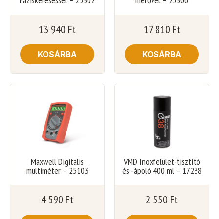
Fáziskereséssel – 25302
mérővel – 25306
13 940
Ft
17 810
Ft
KOSÁRBA
KOSÁRBA
Maxwell Digitális
VMD Inoxfelület-tisztító
multiméter – 25103
és -ápoló 400 ml – 17238
4 590
Ft
2 550
Ft