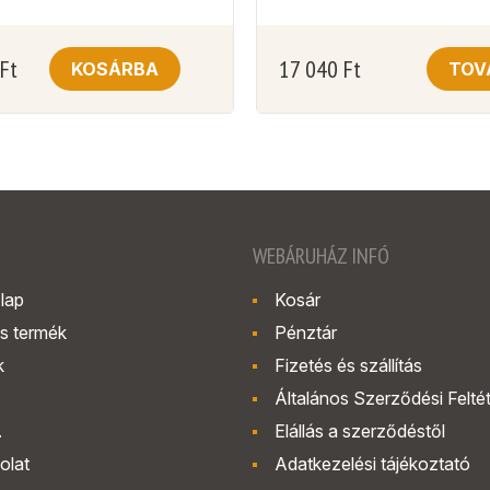
Ft
17 040
Ft
KOSÁRBA
TOV
WEBÁRUHÁZ INFÓ
lap
Kosár
s termék
Pénztár
k
Fizetés és szállítás
Általános Szerződési Felté
.
Elállás a szerződéstől
olat
Adatkezelési tájékoztató