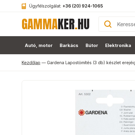
Ügyfélszolgálat:
+36 (20) 924-1065
GAMMA
KER
.
HU
Autó, motor
Barkács
Bútor
Elektronika
Kezdőlap
—
Gardena Lapostömítés (3 db) készlet erejéi