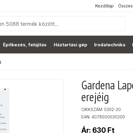
Kezdőlap
Összes
Építkezés, felújítás
Háztartási gép
Irodatechnika
g
Gardena Lapo
erejéig
CIKKSZÁM:
5302-20
EAN: 4078500530200
Ár:
630
Ft