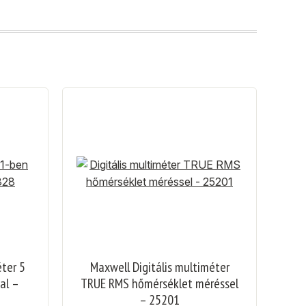
éter 5
Maxwell Digitális multiméter
al –
TRUE RMS hőmérséklet méréssel
– 25201