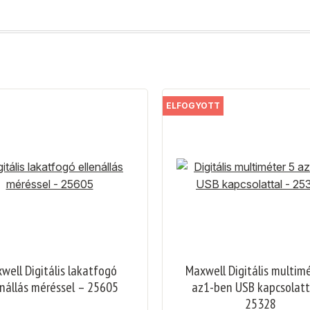
ELFOGYOTT
well Digitális lakatfogó
Maxwell Digitális multim
enállás méréssel – 25605
az1-ben USB kapcsolatt
25328