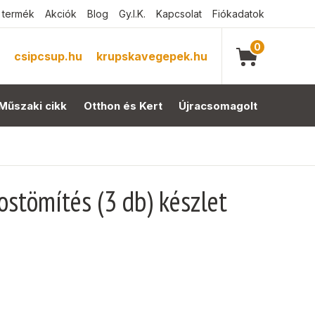
 termék
Akciók
Blog
Gy.I.K.
Kapcsolat
Fiókadatok
0
csipcsup.hu
krupskavegepek.hu
Műszaki cikk
Otthon és Kert
Újracsomagolt
stömítés (3 db) készlet