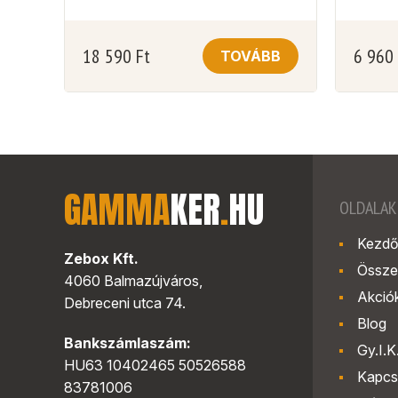
18 590
Ft
6 960
TOVÁBB
GAMMA
KER
.
HU
OLDALAK
Kezdő
Zebox Kft.
Össze
4060 Balmazújváros,
Akció
Debreceni utca 74.
Blog
Bankszámlaszám:
Gy.I.K
HU63 10402465 50526588
Kapcs
83781006