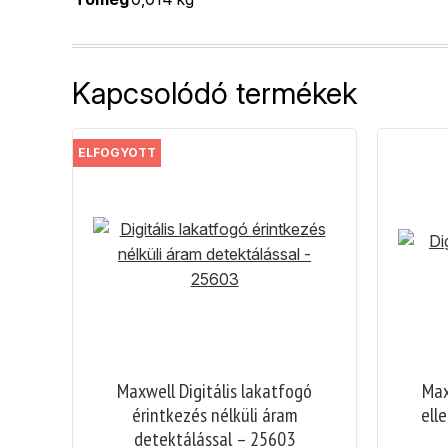
Kapcsolódó termékek
ELFOGYOTT
Maxwell Digitális lakatfogó
Max
érintkezés nélküli áram
ell
detektálással – 25603