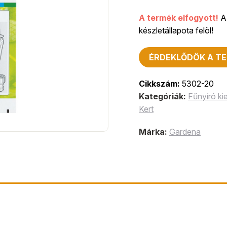
A termék elfogyott!
A 
készletállapota felöl!
ÉRDEKLŐDÖK A TE
Cikkszám:
5302-20
Kategóriák:
Fűnyíró ki
Kert
Márka:
Gardena